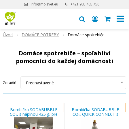
info@mojsvet.eu
+421 905 405 756
Úvod
DOMÁCE POTREBY
Domáce spotrebiče
Domáce spotrebiče – spoľahliví
pomocníci do každej domácnosti
Prednastavené
Zoradiť:
Bombička SODABUBBLE
Bombička SODABUBBLE
CO₂, s náplňou 425 g, pre
CO₂, QUICK CONNECT s
výrobník sódy
náplňou 425 g, pre výrobník
sódy