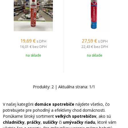
19,69
€
27,59
€
s DPH
s DPH
16,01 €
bez DPH
22,43 €
bez DPH
na sklade
na sklade
Produkty:
2
| Aktuálna strana:
1
/
1
V našej kategórii
domáce spotrebiče
nájdete všetko, čo
potrebujete pre pohodlný a efektívny chod domácnosti.
Ponúkame široký sortiment
veľkých spotrebičov
, ako sú
chladničky
,
práčky
,
sušičky
či
umývačky riadu
, ktoré vám