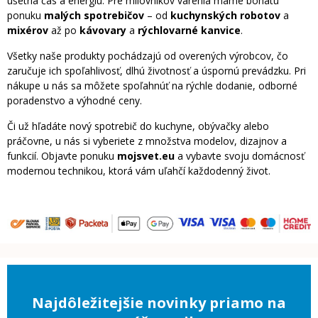
ušetria čas a energiu. Pre milovníkov varenia máme bohatú
ponuku
malých spotrebičov
– od
kuchynských robotov
a
mixérov
až po
kávovary
a
rýchlovarné kanvice
.
Všetky naše produkty pochádzajú od overených výrobcov, čo
zaručuje ich spoľahlivosť, dlhú životnosť a úspornú prevádzku. Pri
nákupe u nás sa môžete spoľahnúť na rýchle dodanie, odborné
poradenstvo a výhodné ceny.
Či už hľadáte nový spotrebič do kuchyne, obývačky alebo
práčovne, u nás si vyberiete z množstva modelov, dizajnov a
funkcií. Objavte ponuku
mojsvet.eu
a vybavte svoju domácnosť
modernou technikou, ktorá vám uľahčí každodenný život.
Najdôležitejšie novinky priamo na