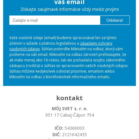
váš email
Získajte zaujímavé informácie vždy medzi prvými
Odoberať
Vaše osobné údaje (email) budeme spracovávať len za týmto
účelom v súlade s platnou legislatívou a
zásadami ochrany
osobných údajov
. Súhlas potvrdíte kliknutím na odkaz, ktorý vám
pošleme na váš email. Kliknutím na odkaz zároveň prehlasujete, že
ak máte menej ako 16 rokov, tak ste požiadal/a svojho zákonného
zástupcu (rodiča) o súhlas so spracovaním vašich osobných údajov.
Súhlas môžete kedykoľvek odvolať písomne, emailom alebo
kliknutím na odkaz z ktoréhokoľvek informačného emailu.
kontakt
MÔJ SVET s. r. o.
951 17 Cabaj-Čápor 754
IČO:
54366003
DIČ:
2121642435