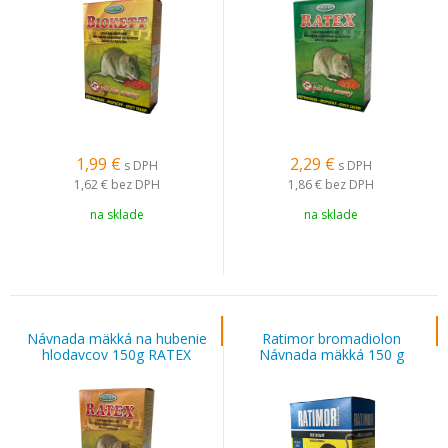
1,99
€
2,29
€
s DPH
s DPH
1,62 €
bez DPH
1,86 €
bez DPH
na sklade
na sklade
Návnada mäkká na hubenie
Ratimor bromadiolon
hlodavcov 150g RATEX
Návnada mäkká 150 g