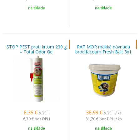
na sklade
na sklade
STOP PEST proti krtom 230 g
RATIMOR mäkká návnada
– Total Odor Gel
brodifacoum Fresh Bait 3x1
kg – modrá
8,35
€
38,99
€
s DPH
s DPH / ks
6,79 €
bez DPH
31,70 €
bez DPH / ks
na sklade
na sklade