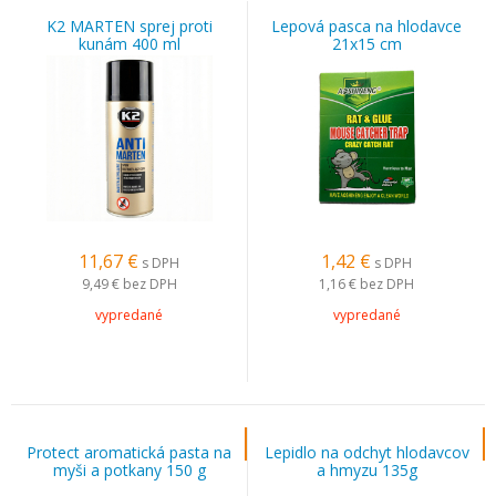
K2 MARTEN sprej proti
Lepová pasca na hlodavce
kunám 400 ml
21x15 cm
11,67
€
1,42
€
s DPH
s DPH
9,49 €
bez DPH
1,16 €
bez DPH
vypredané
vypredané
Protect aromatická pasta na
Lepidlo na odchyt hlodavcov
myši a potkany 150 g
a hmyzu 135g