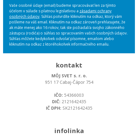
Vaše osobné údaje (email) budeme spracovávať len za týmto
účelom v súlade s platnou legislatívou a
zásadami ochrany
osobných údajov
. Súhlas potvrdíte kliknutím na odkaz, ktorý vám
pošleme na váš email. Kliknutím na odkaz zároveň prehlasujete, že
ak máte menej ako 16 rokov, tak ste požiadal/a svojho zákonného
zástupcu (rodiča) o súhlas so spracovaním vašich osobných údajov.
Súhlas môžete kedykoľvek odvolať písomne, emailom alebo
kliknutím na odkaz z ktoréhokoľvek informačného emailu.
kontakt
MÔJ SVET s. r. o.
951 17 Cabaj-Čápor 754
IČO:
54366003
DIČ:
2121642435
IČ DPH:
SK2121642435
infolinka