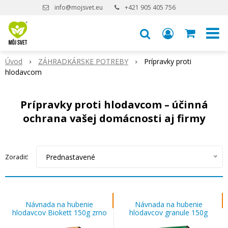
info@mojsvet.eu
+421 905 405 756
Úvod
ZÁHRADKÁRSKE POTREBY
Prípravky proti
hlodavcom
Prípravky proti hlodavcom – účinná
ochrana vašej domácnosti aj firmy
Prednastavené
Zoradiť:
Návnada na hubenie
Návnada na hubenie
hlodavcov Biokett 150g zrno
hlodavcov granule 150g
RATEX