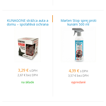
KUNAGONE strážca auta a
Marten Stop sprej proti
domu – spoľahlivá ochrana
kunám 500 ml
pred kunami
3,29
€
4,39
€
s DPH
s DPH
2,67 €
bez DPH
3,57 €
bez DPH
na sklade
vypredané