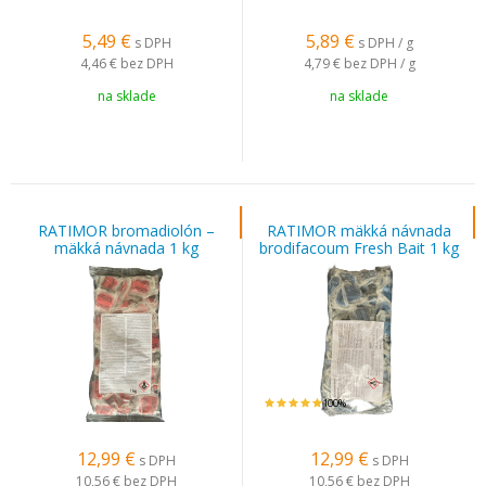
5,49
€
5,89
€
s DPH
s DPH / g
4,46 €
bez DPH
4,79 €
bez DPH / g
na sklade
na sklade
RATIMOR bromadiolón –
RATIMOR mäkká návnada
mäkká návnada 1 kg
brodifacoum Fresh Bait 1 kg
– modrá
100%
12,99
€
12,99
€
s DPH
s DPH
10,56 €
bez DPH
10,56 €
bez DPH