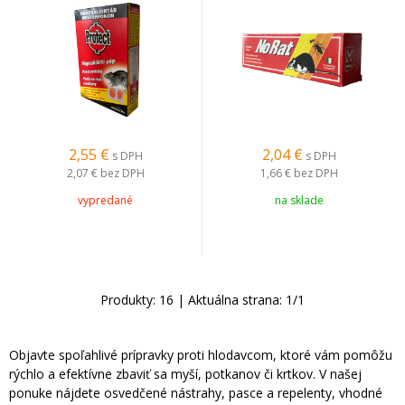
2,55
€
2,04
€
s DPH
s DPH
2,07 €
bez DPH
1,66 €
bez DPH
vypredané
na sklade
Produkty:
16
| Aktuálna strana:
1
/
1
Objavte spoľahlivé prípravky proti hlodavcom, ktoré vám pomôžu
rýchlo a efektívne zbaviť sa myší, potkanov či krtkov. V našej
ponuke nájdete osvedčené nástrahy, pasce a repelenty, vhodné