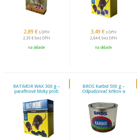
2,89
€
3,49
€
s DPH
s DPH
2,35 €
bez DPH
2,84 €
bez DPH
na sklade
na sklade
RATIMOR WAX 300 g –
BROS Karbid 500 g –
parafínové bloky proti
Odpudzovač krtkov a
hlodavcom
hrabošov