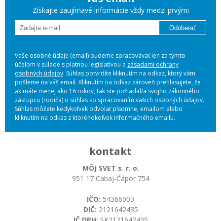
Získajte zaujímavé informácie vždy medzi prvými
Odoberať
Vaše osobné údaje (email) budeme spracovávať len za týmto
účelom v súlade s platnou legislatívou a
zásadami ochrany
osobných údajov
. Súhlas potvrdíte kliknutím na odkaz, ktorý vám
pošleme na váš email. Kliknutím na odkaz zároveň prehlasujete, že
ak máte menej ako 16 rokov, tak ste požiadal/a svojho zákonného
zástupcu (rodiča) o súhlas so spracovaním vašich osobných údajov.
Súhlas môžete kedykoľvek odvolať písomne, emailom alebo
kliknutím na odkaz z ktoréhokoľvek informačného emailu.
kontakt
MÔJ SVET s. r. o.
951 17 Cabaj-Čápor 754
IČO:
54366003
DIČ:
2121642435
IČ DPH:
SK2121642435