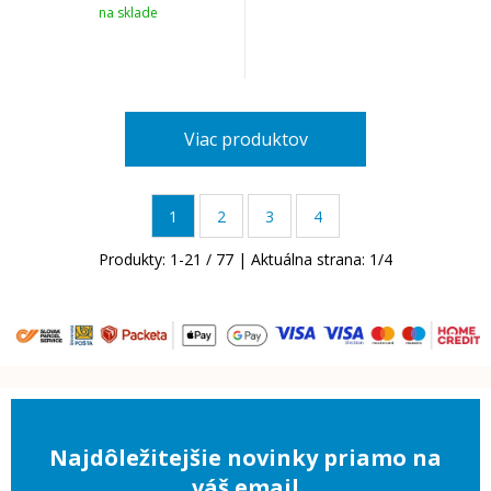
na sklade
Viac produktov
1
2
3
4
Produkty:
1
-
21
/
77
| Aktuálna strana:
1
/
4
Najdôležitejšie novinky priamo na
váš email