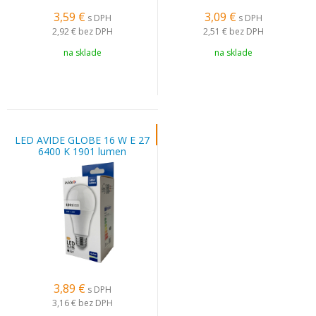
3,59
€
3,09
€
s DPH
s DPH
2,92 €
bez DPH
2,51 €
bez DPH
na sklade
na sklade
LED AVIDE GLOBE 16 W E 27
6400 K 1901 lumen
3,89
€
s DPH
3,16 €
bez DPH