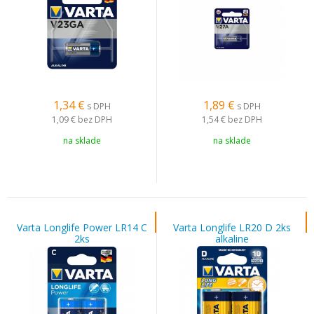
1,34
€
1,89
€
s DPH
s DPH
1,09 €
bez DPH
1,54 €
bez DPH
na sklade
na sklade
Varta Longlife Power LR14 C
Varta Longlife LR20 D 2ks
2ks
alkaline