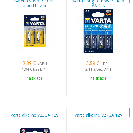
Batéria Varta R20 2ks
Varta Longlife Power LR06
superlife zinc
AA 4ks
2,39
€
2,59
€
s DPH
s DPH
1,94 €
bez DPH
2,11 €
bez DPH
na sklade
na sklade
Varta alkaline V23GA 12V
Varta alkaline V27GA 12V