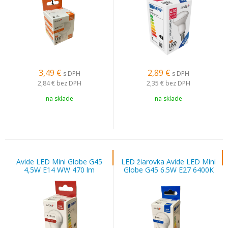
3,49
€
2,89
€
s DPH
s DPH
2,84 €
bez DPH
2,35 €
bez DPH
na sklade
na sklade
Avide LED Mini Globe G45
LED žiarovka Avide LED Mini
4,5W E14 WW 470 lm
Globe G45 6.5W E27 6400K
806lm