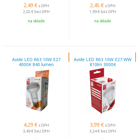
2,49
€
2,45
€
s DPH
s DPH
2,02 €
bez DPH
1,99 €
bez DPH
na sklade
na sklade
Avide LED R63 10W E27
Avide LED R63 10W E27 WW
4000K 840 lumen
810lm 3000K
4,29
€
3,99
€
s DPH
s DPH
3,49 €
bez DPH
3,24 €
bez DPH