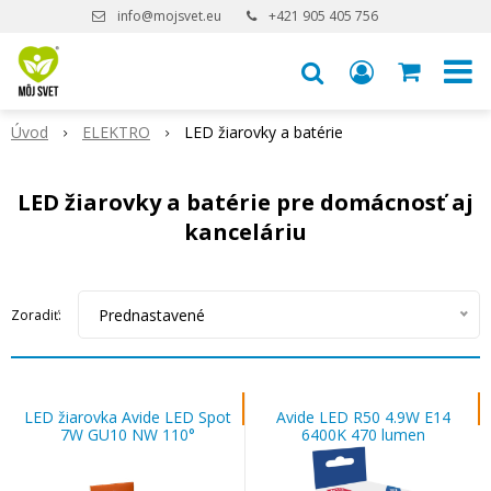
info@mojsvet.eu
+421 905 405 756
Úvod
ELEKTRO
LED žiarovky a batérie
LED žiarovky a batérie pre domácnosť aj
kanceláriu
Prednastavené
Zoradiť:
LED žiarovka Avide LED Spot
Avide LED R50 4.9W E14
7W GU10 NW 110°
6400K 470 lumen
Alu+Plastic 4000K 600 lumen