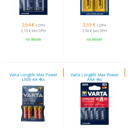
2,64
€
3,59
€
s DPH
s DPH
2,15 €
bez DPH
2,92 €
bez DPH
na sklade
na sklade
Varta Longlife Max Power
Varta Longlife Max Power
LR06 AA 4ks
AAA 4ks