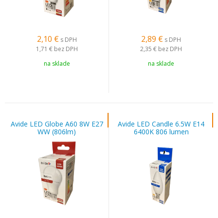
2,10
€
2,89
€
s DPH
s DPH
1,71 €
bez DPH
2,35 €
bez DPH
na sklade
na sklade
Avide LED Globe A60 8W E27
Avide LED Candle 6.5W E14
WW (806lm)
6400K 806 lumen