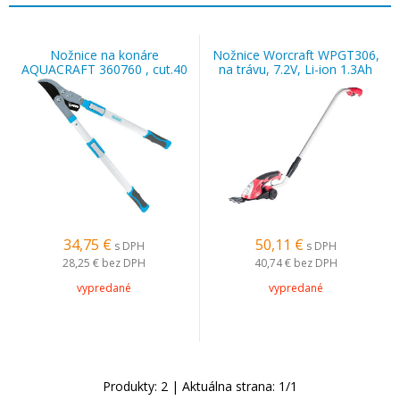
Nožnice na konáre
Nožnice Worcraft WPGT306,
AQUACRAFT 360760 , cut.40
na trávu, 7.2V, Li-ion 1.3Ah
mm, Alu/SoftGrip,
nastaviteľné +30 cm
34,75
€
50,11
€
s DPH
s DPH
28,25 €
bez DPH
40,74 €
bez DPH
vypredané
vypredané
Produkty:
2
| Aktuálna strana:
1
/
1