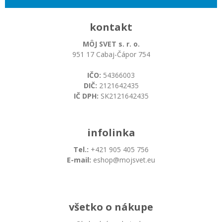
kontakt
MÔJ SVET s. r. o.
951 17 Cabaj-Čápor 754
IČO:
54366003
DIČ:
2121642435
IČ DPH:
SK2121642435
infolinka
Tel.:
+421 905 405 756
E-mail:
eshop@mojsvet.eu
všetko o nákupe