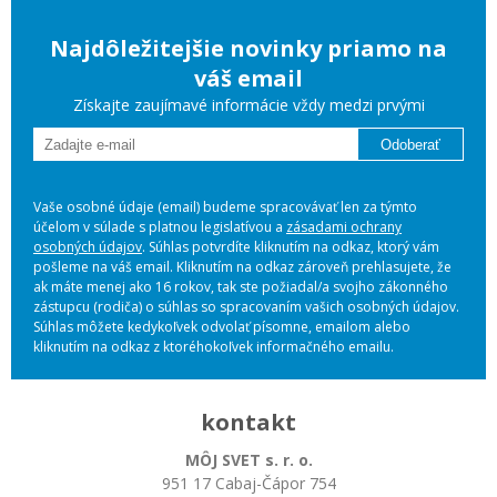
Najdôležitejšie novinky priamo na
váš email
Získajte zaujímavé informácie vždy medzi prvými
Odoberať
Vaše osobné údaje (email) budeme spracovávať len za týmto
účelom v súlade s platnou legislatívou a
zásadami ochrany
osobných údajov
. Súhlas potvrdíte kliknutím na odkaz, ktorý vám
pošleme na váš email. Kliknutím na odkaz zároveň prehlasujete, že
ak máte menej ako 16 rokov, tak ste požiadal/a svojho zákonného
zástupcu (rodiča) o súhlas so spracovaním vašich osobných údajov.
Súhlas môžete kedykoľvek odvolať písomne, emailom alebo
kliknutím na odkaz z ktoréhokoľvek informačného emailu.
kontakt
MÔJ SVET s. r. o.
951 17 Cabaj-Čápor 754