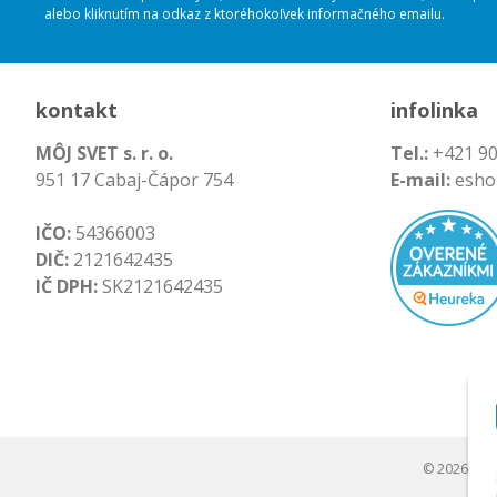
alebo kliknutím na odkaz z ktoréhokoľvek informačného emailu.
kontakt
infolinka
MÔJ SVET s. r. o.
Tel.:
+421 90
951 17 Cabaj-Čápor 754
E-mail:
esho
IČO:
54366003
DIČ:
2121642435
IČ DPH:
SK2121642435
© 2026 Môj s