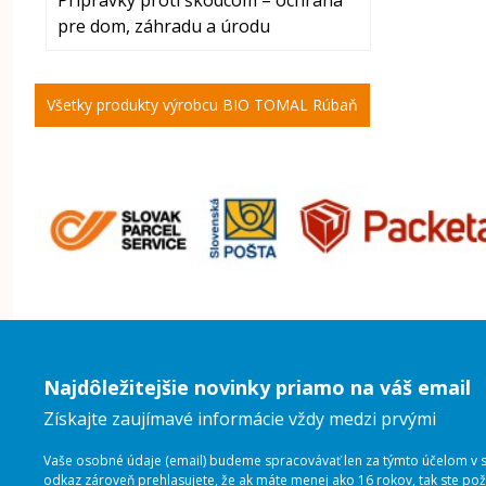
Prípravky proti škodcom – ochrana
pre dom, záhradu a úrodu
Všetky produkty výrobcu BIO TOMAL Rúbaň
Najdôležitejšie novinky priamo na váš email
Získajte zaujímavé informácie vždy medzi prvými
Vaše osobné údaje (email) budeme spracovávať len za týmto účelom v sú
odkaz zároveň prehlasujete, že ak máte menej ako 16 rokov, tak ste p