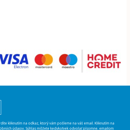
rdíte kliknutím na odkaz, ktorý vám pošleme na váš email. Kliknutím na
osobných údajov. Súhlas môžete kedykoľvek odvolať písomne, emailom