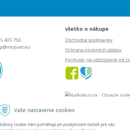
všetko o nákupe
5 405 756
Obchodné podmienky
p@mojsvet.eu
Ochrana osobných údajov
Formulár na odstúpenie od z
Vaše nastavenie cookies
vet - rozličný tovar •
tvorba eshopu cez UNIobchod
,
webhosting
spoločnosti
Súbory cookie nám pomáhajú pri poskytovaní služieb pre vás.