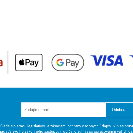
Odoberať
lade s platnou legislatívou a
zásadami ochrany osobných údajov
. Súhlas potv
ožiadal/a svojho zákonného zástupcu (rodiča) o súhlas so spracovaním vašich 