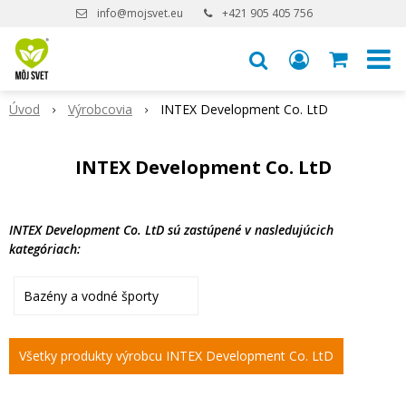
info@mojsvet.eu
+421 905 405 756
Úvod
Výrobcovia
INTEX Development Co. LtD
INTEX Development Co. LtD
INTEX Development Co. LtD sú zastúpené v nasledujúcich
kategóriach:
Bazény a vodné športy
Všetky produkty výrobcu INTEX Development Co. LtD