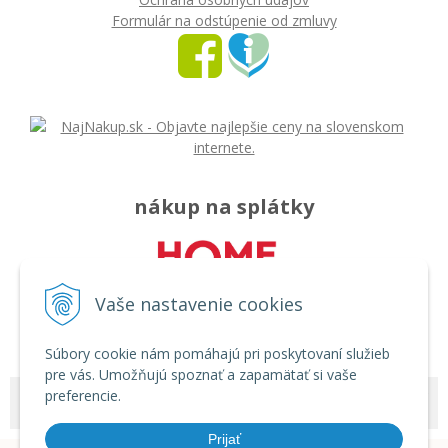
Formulár na odstúpenie od zmluvy
nákup na splátky
Vaše nastavenie cookies
Súbory cookie nám pomáhajú pri poskytovaní služieb
pre vás. Umožňujú spoznať a zapamätať si vaše
preferencie.
© 2026 Môj svet - rozličný tovar •
tvorba eshopu cez UNIobchod
,
webhosting
spoločnosti
WEBYGROUP
Prijať