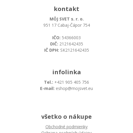
kontakt
MÔJ SVET s. r. o.
951 17 Cabaj-Čápor 754
IČO:
54366003
DIČ:
2121642435
IČ DPH:
SK2121642435
infolinka
Tel.:
+421 905 405 756
E-mail:
eshop@mojsvet.eu
všetko o nákupe
Obchodné podmienky
Ochrana osobných údajov