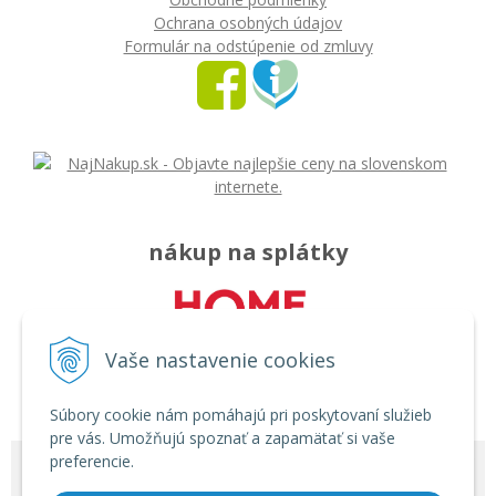
Ochrana osobných údajov
Formulár na odstúpenie od zmluvy
nákup na splátky
Vaše nastavenie cookies
Súbory cookie nám pomáhajú pri poskytovaní služieb
pre vás. Umožňujú spoznať a zapamätať si vaše
preferencie.
© 2026 Môj svet - rozličný tovar •
tvorba eshopu cez UNIobchod
,
webhosting
spoločnosti
WEBYGROUP