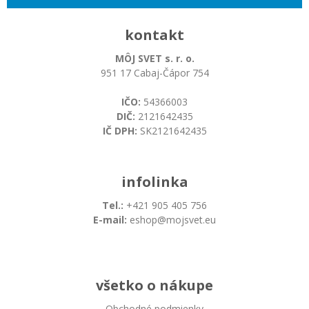
kontakt
MÔJ SVET s. r. o.
951 17 Cabaj-Čápor 754
IČO:
54366003
DIČ:
2121642435
IČ DPH:
SK2121642435
infolinka
Tel.:
+421 905 405 756
E-mail:
eshop@mojsvet.eu
všetko o nákupe
Obchodné podmienky