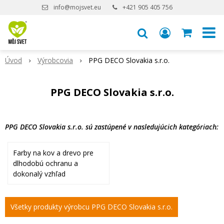
info@mojsvet.eu
+421 905 405 756
Úvod
Výrobcovia
PPG DECO Slovakia s.r.o.
PPG DECO Slovakia s.r.o.
PPG DECO Slovakia s.r.o. sú zastúpené v nasledujúcich kategóriach:
Farby na kov a drevo pre
dlhodobú ochranu a
dokonalý vzhľad
Všetky produkty výrobcu PPG DECO Slovakia s.r.o.