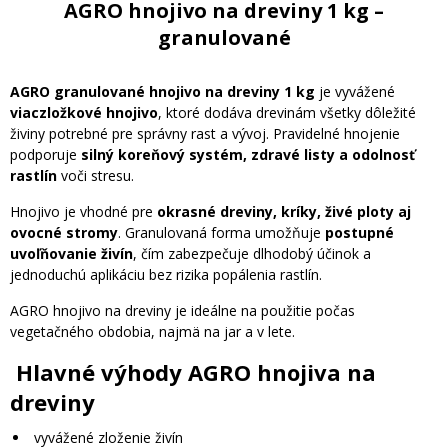
AGRO hnojivo na dreviny 1 kg –
granulované
AGRO granulované hnojivo na dreviny 1 kg
je vyvážené
viaczložkové hnojivo
, ktoré dodáva drevinám všetky dôležité
živiny potrebné pre správny rast a vývoj. Pravidelné hnojenie
podporuje
silný koreňový systém, zdravé listy a odolnosť
rastlín
voči stresu.
Hnojivo je vhodné pre
okrasné dreviny, kríky, živé ploty aj
ovocné stromy
. Granulovaná forma umožňuje
postupné
uvoľňovanie živín
, čím zabezpečuje dlhodobý účinok a
jednoduchú aplikáciu bez rizika popálenia rastlín.
AGRO hnojivo na dreviny je ideálne na použitie počas
vegetačného obdobia, najmä na jar a v lete.
Hlavné výhody AGRO hnojiva na
dreviny
vyvážené zloženie živín