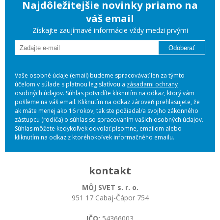
Najdôležitejšie novinky priamo na
váš email
Získajte zaujímavé informácie vždy medzi prvými
Odoberať
Vaše osobné údaje (email) budeme spracovávať len za týmto
účelom v súlade s platnou legislatívou a
zásadami ochrany
osobných údajov
. Súhlas potvrdíte kliknutím na odkaz, ktorý vám
pošleme na váš email. Kliknutím na odkaz zároveň prehlasujete, že
ak máte menej ako 16 rokov, tak ste požiadal/a svojho zákonného
zástupcu (rodiča) o súhlas so spracovaním vašich osobných údajov.
Súhlas môžete kedykoľvek odvolať písomne, emailom alebo
kliknutím na odkaz z ktoréhokoľvek informačného emailu.
kontakt
MÔJ SVET s. r. o.
951 17 Cabaj-Čápor 754
IČO:
54366003