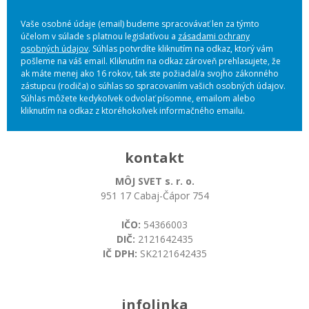
Vaše osobné údaje (email) budeme spracovávať len za týmto
účelom v súlade s platnou legislatívou a
zásadami ochrany
osobných údajov
. Súhlas potvrdíte kliknutím na odkaz, ktorý vám
pošleme na váš email. Kliknutím na odkaz zároveň prehlasujete, že
ak máte menej ako 16 rokov, tak ste požiadal/a svojho zákonného
zástupcu (rodiča) o súhlas so spracovaním vašich osobných údajov.
Súhlas môžete kedykoľvek odvolať písomne, emailom alebo
kliknutím na odkaz z ktoréhokoľvek informačného emailu.
kontakt
MÔJ SVET s. r. o.
951 17 Cabaj-Čápor 754
IČO:
54366003
DIČ:
2121642435
IČ DPH:
SK2121642435
infolinka