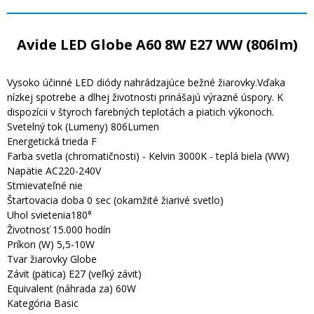
Avide LED Globe A60 8W E27 WW (806lm)
Vysoko účinné LED diódy nahrádzajúce bežné žiarovky.Vďaka
nízkej spotrebe a dlhej životnosti prinášajú výrazné úspory. K
dispozícii v štyroch farebných teplotách a piatich výkonoch.
Svetelný tok (Lumeny) 806Lumen
Energetická trieda F
Farba svetla (chromatičnosti) - Kelvin 3000K - teplá biela (WW)
Napätie AC220-240V
Stmievateľné nie
Štartovacia doba 0 sec (okamžité žiarivé svetlo)
Uhol svietenia180°
Životnosť 15.000 hodín
Príkon (W) 5,5-10W
Tvar žiarovky Globe
Závit (pätica) E27 (veľký závit)
Equivalent (náhrada za) 60W
Kategória Basic