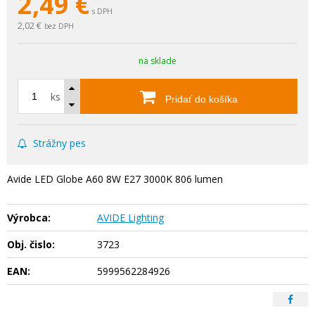
2,49
€
s DPH
2,02 €
bez DPH
na sklade
ks
Pridať do košíka
Strážny pes
Avide LED Globe A60 8W E27 3000K 806 lumen
Výrobca:
AVIDE Lighting
Obj. čislo:
3723
EAN:
5999562284926