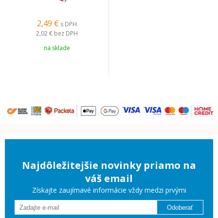
2,49 €
s DPH
2,02 €
bez DPH
na sklade
Najdôležitejšie novinky priamo na
váš email
Získajte zaujímavé informácie vždy medzi prvými
Odoberať