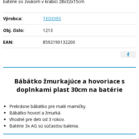
batérie so zvukom v krabici 28x32x15cm
Výrobca:
TEDDIES
Obj. čislo:
1213
EAN:
8592190132200
Bábätko žmurkajúce a hovoriace s
doplnkami plast 30cm na batérie
Prekrásne bábätko pre malé mamičky.
Bábätko hovorí a žmurká.
Vhodné pre deti od 3 rokov.
Batérie 3x AG sú súčasťou balenia.