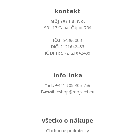
kontakt
MÔJ SVET s. r. o.
951 17 Cabaj-Čápor 754
IČO:
54366003
DIČ:
2121642435
IČ DPH:
SK2121642435
infolinka
Tel.:
+421 905 405 756
E-mail:
eshop@mojsvet.eu
všetko o nákupe
Obchodné podmienky