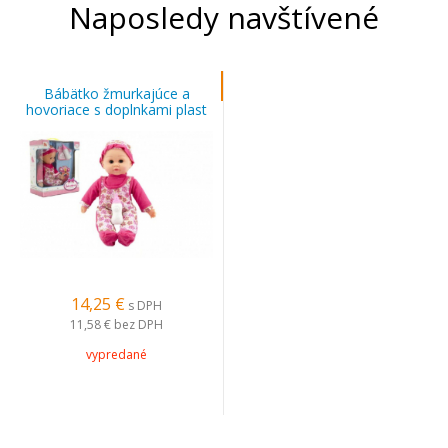
Naposledy navštívené
Bábätko žmurkajúce a
hovoriace s doplnkami plast
30cm na batérie
14,25 €
s DPH
11,58 €
bez DPH
vypredané