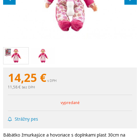
14,25
€
s DPH
11,58 €
bez DPH
vypredané
Strážny pes
Bábätko žmurkajúce a hovoriace s doplnkami plast 30cm na