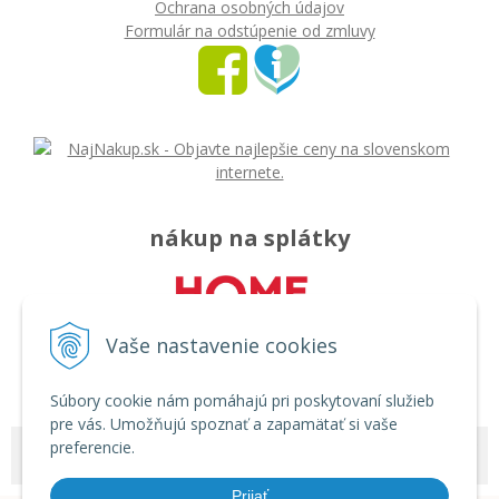
Ochrana osobných údajov
Formulár na odstúpenie od zmluvy
nákup na splátky
Vaše nastavenie cookies
Súbory cookie nám pomáhajú pri poskytovaní služieb
pre vás. Umožňujú spoznať a zapamätať si vaše
preferencie.
© 2026 Môj svet - rozličný tovar •
tvorba eshopu cez UNIobchod
,
webhosting
spoločnosti
WEBYGROUP
Prijať