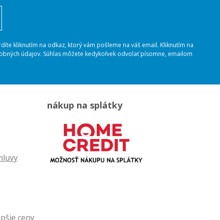
rdíte kliknutím na odkaz, ktorý vám pošleme na váš email. Kliknutím na
osobných údajov. Súhlas môžete kedykoľvek odvolať písomne, emailom
nákup na splátky
mluvy