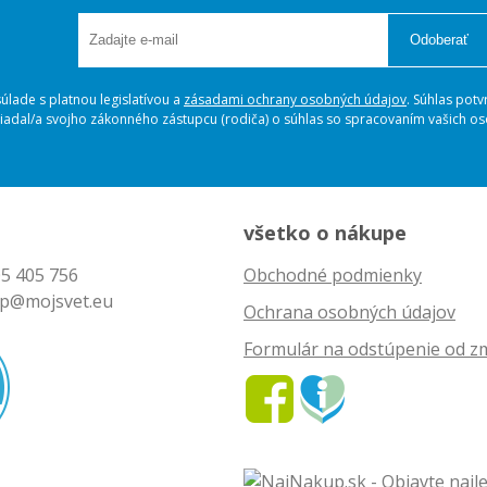
Odoberať
lade s platnou legislatívou a
zásadami ochrany osobných údajov
. Súhlas potv
ožiadal/a svojho zákonného zástupcu (rodiča) o súhlas so spracovaním vašich 
všetko o nákupe
5 405 756
Obchodné podmienky
p@mojsvet.eu
Ochrana osobných údajov
Formulár na odstúpenie od z