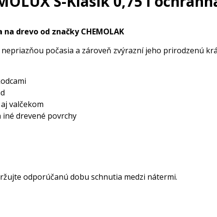
UX S-Klasik 0,75 l ochranná
úra na drevo od značky CHEMOLAK
ed nepriazňou počasia a zároveň zvýrazní jeho prirodzenú k
kodcami
ad
 aj valčekom
a iné drevené povrchy
držujte odporúčanú dobu schnutia medzi nátermi.