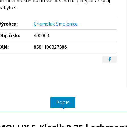
prirodzenú kresbu dreva. Ideálna na ploty, altánky aj
nábytok.
Výrobca:
Chemolak Smolenice
Obj. čislo:
400003
EAN:
8581100327386
Popis