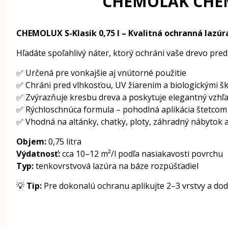
CHEMOLAK CHEMOL
CHEMOLUX S-Klasik 0,75 l – Kvalitná ochranná laz
Hľadáte spoľahlivý náter, ktorý ochráni vaše drevo pr
✅ Určená pre vonkajšie aj vnútorné použitie
✅ Chráni pred vlhkosťou, UV žiarením a biologickými š
✅ Zvýrazňuje kresbu dreva a poskytuje elegantný vzhľ
✅ Rýchloschnúca formula – pohodlná aplikácia štetcom
✅ Vhodná na altánky, chatky, ploty, záhradný nábytok 
Objem:
0,75 litra
Výdatnosť:
cca 10–12 m²/l podľa nasiakavosti povrchu
Typ:
tenkovrstvová lazúra na báze rozpúšťadiel
💡
Tip:
Pre dokonalú ochranu aplikujte 2–3 vrstvy a do