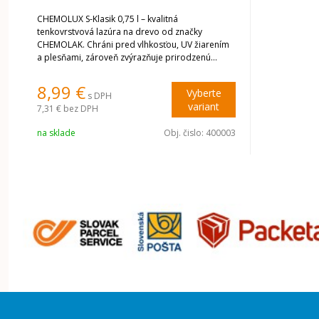
CHEMOLUX S-Klasik 0,75 l – kvalitná
tenkovrstvová lazúra na drevo od značky
CHEMOLAK. Chráni pred vlhkosťou, UV žiarením
a plesňami, zároveň zvýrazňuje prirodzenú
kresbu dreva. Ideálna na ploty, altánky aj
nábytok.
8,99 €
Vyberte
s DPH
variant
7,31 €
bez DPH
na sklade
Obj. čislo:
400003