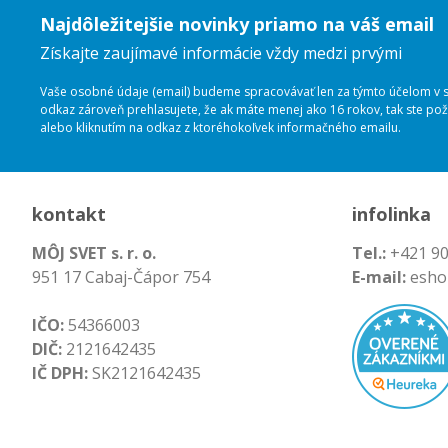
Najdôležitejšie novinky priamo na váš email
Získajte zaujímavé informácie vždy medzi prvými
Vaše osobné údaje (email) budeme spracovávať len za týmto účelom v sú
odkaz zároveň prehlasujete, že ak máte menej ako 16 rokov, tak ste p
alebo kliknutím na odkaz z ktoréhokoľvek informačného emailu.
kontakt
infolinka
MÔJ SVET s. r. o.
Tel.:
+421 90
951 17 Cabaj-Čápor 754
E-mail:
esho
IČO:
54366003
DIČ:
2121642435
IČ DPH:
SK2121642435