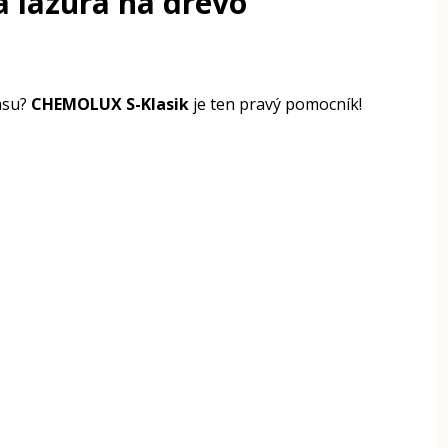
 lazúra na drevo
rásu?
CHEMOLUX S-Klasik
je ten pravý pomocník!