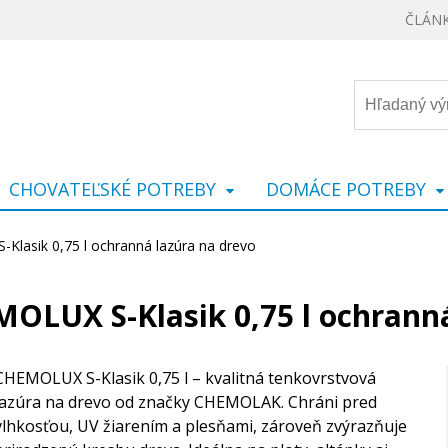
ČLÁN
CHOVATEĽSKÉ POTREBY
DOMÁCE POTREBY
asik 0,75 l ochranná lazúra na drevo
UX S-Klasik 0,75 l ochranná
CHEMOLUX S-Klasik 0,75 l – kvalitná tenkovrstvová
lazúra na drevo od značky CHEMOLAK. Chráni pred
vlhkosťou, UV žiarením a plesňami, zároveň zvýrazňuje