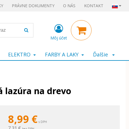
KY
PRÁVNE DOKUMENTY
O NÁS
KONTAKT
Môj účet
ELEKTRO
FARBY A LAKY
Ďalšie
 lazúra na drevo
8,99
€
s DPH
7,31 €
bez DPH