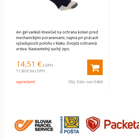
Air-gel vankúš KneeGel na ochranu kolien pred
mechanickými poraneniami, najmä pri prácach
vyžadujúcich polohu v kľaku. Dvojitá ochranná
vrstva. Nastaviteľný suchý zips.
14,51 €
s DPH
11,80 €
bez DPH
vypredané
Obj. čislo:
nas-5484