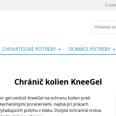
ČLÁN
CHOVATEĽSKÉ POTREBY
DOMÁCE POTREBY
Chránič kolien KneeGel
Air-gel vankúš KneeGel na ochranu kolien pred
mechanickými poraneniami, najmä pri prácach
vyžadujúcich polohu v kľaku. Dvojitá ochranná vrstva.