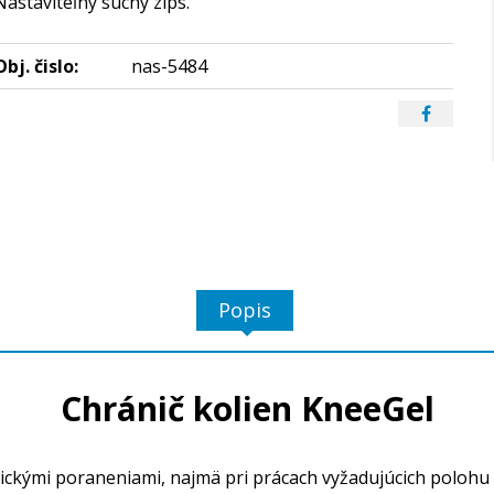
Nastaviteľný suchý zips.
Obj. čislo:
nas-5484
Popis
Chránič kolien KneeGel
ckými poraneniami, najmä pri prácach vyžadujúcich polohu v