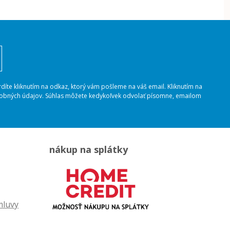
rdíte kliknutím na odkaz, ktorý vám pošleme na váš email. Kliknutím na
osobných údajov. Súhlas môžete kedykoľvek odvolať písomne, emailom
nákup na splátky
mluvy