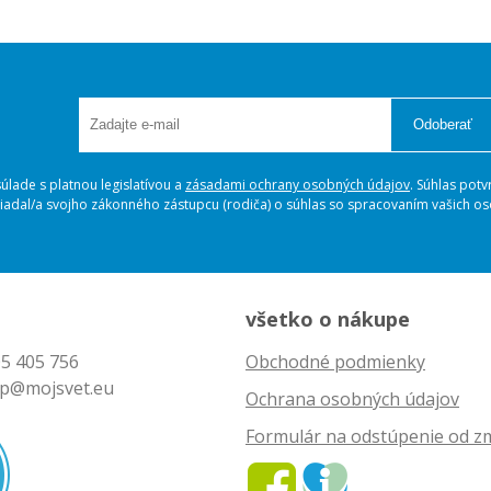
Odoberať
lade s platnou legislatívou a
zásadami ochrany osobných údajov
. Súhlas potv
ožiadal/a svojho zákonného zástupcu (rodiča) o súhlas so spracovaním vašich 
všetko o nákupe
5 405 756
Obchodné podmienky
p@mojsvet.eu
Ochrana osobných údajov
Formulár na odstúpenie od z