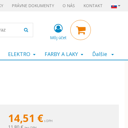
KY
PRÁVNE DOKUMENTY
O NÁS
KONTAKT
Môj účet
ELEKTRO
FARBY A LAKY
Ďalšie
14,51
€
s DPH
11,80 €
bez DPH