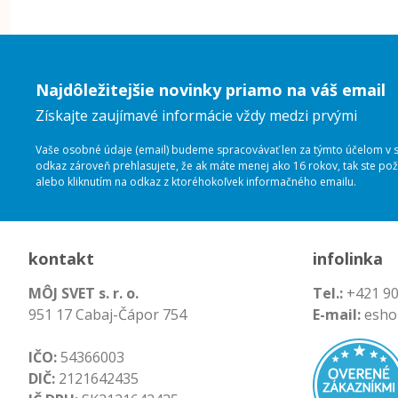
Najdôležitejšie novinky priamo na váš email
Získajte zaujímavé informácie vždy medzi prvými
Vaše osobné údaje (email) budeme spracovávať len za týmto účelom v sú
odkaz zároveň prehlasujete, že ak máte menej ako 16 rokov, tak ste p
alebo kliknutím na odkaz z ktoréhokoľvek informačného emailu.
kontakt
infolinka
MÔJ SVET s. r. o.
Tel.:
+421 90
951 17 Cabaj-Čápor 754
E-mail:
esho
IČO:
54366003
DIČ:
2121642435