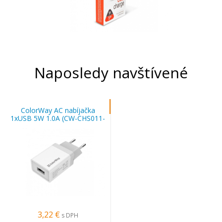
Naposledy navštívené
ColorWay AC nabíjačka
1xUSB 5W 1.0A (CW-CHS011-
WT) - biela
3,22 €
s DPH