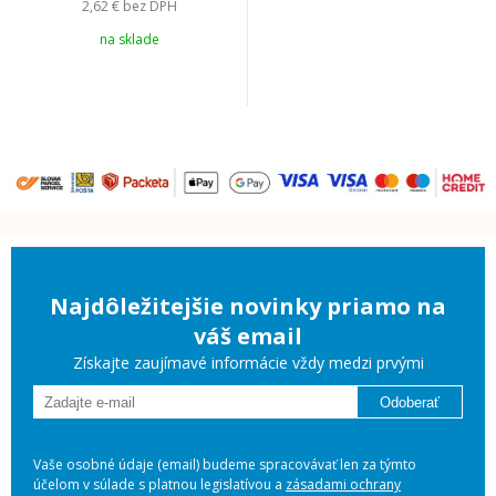
2,62 €
bez DPH
na sklade
Najdôležitejšie novinky priamo na
váš email
Získajte zaujímavé informácie vždy medzi prvými
Odoberať
Vaše osobné údaje (email) budeme spracovávať len za týmto
účelom v súlade s platnou legislatívou a
zásadami ochrany