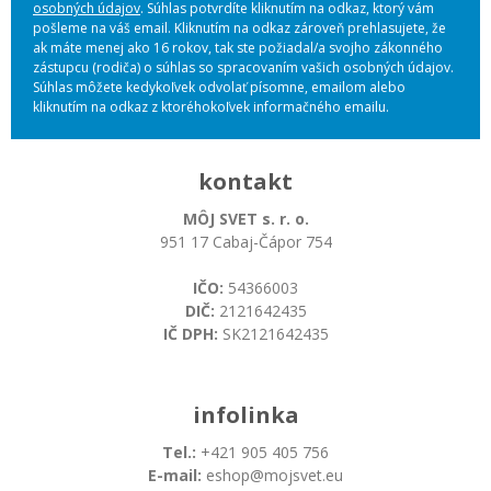
osobných údajov
. Súhlas potvrdíte kliknutím na odkaz, ktorý vám
pošleme na váš email. Kliknutím na odkaz zároveň prehlasujete, že
ak máte menej ako 16 rokov, tak ste požiadal/a svojho zákonného
zástupcu (rodiča) o súhlas so spracovaním vašich osobných údajov.
Súhlas môžete kedykoľvek odvolať písomne, emailom alebo
kliknutím na odkaz z ktoréhokoľvek informačného emailu.
kontakt
MÔJ SVET s. r. o.
951 17 Cabaj-Čápor 754
IČO:
54366003
DIČ:
2121642435
IČ DPH:
SK2121642435
infolinka
Tel.:
+421 905 405 756
E-mail:
eshop@mojsvet.eu