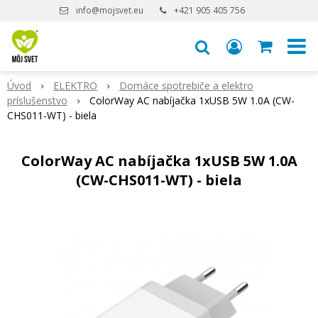
info@mojsvet.eu
+421 905 405 756
Úvod
ELEKTRO
Domáce spotrebiče a elektro
príslušenstvo
ColorWay AC nabíjačka 1xUSB 5W 1.0A (CW-
CHS011-WT) - biela
ColorWay AC nabíjačka 1xUSB 5W 1.0A
(CW-CHS011-WT) - biela