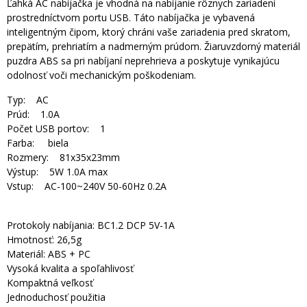
Ľahká AC nabíjačka je vhodná na nabíjanie rôznych zariadení
prostredníctvom portu USB. Táto nabíjačka je vybavená
inteligentným čipom, ktorý chráni vaše zariadenia pred skratom,
prepätím, prehriatím a nadmerným prúdom. Žiaruvzdorný materiál
puzdra ABS sa pri nabíjaní neprehrieva a poskytuje vynikajúcu
odolnosť voči mechanickým poškodeniam.
Typ: AC
Prúd: 1.0A
Počet USB portov: 1
Farba: biela
Rozmery: 81x35x23mm
Výstup: 5W 1.0A max
Vstup: AC-100~240V 50-60Hz 0.2A
Protokoly nabíjania: BC1.2 DCP 5V-1A
Hmotnosť: 26,5g
Materiál: ABS + PC
Vysoká kvalita a spoľahlivosť
Kompaktná veľkosť
Jednoduchosť použitia