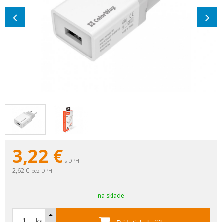
3,22
€
s DPH
2,62 €
bez DPH
na sklade
ks