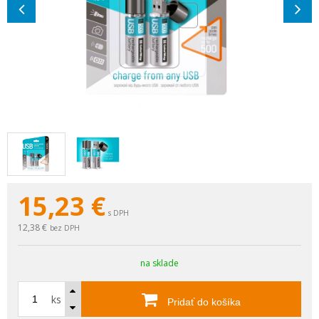
15,23
€
s DPH
12,38 €
bez DPH
na sklade
ks
Pridať do košíka