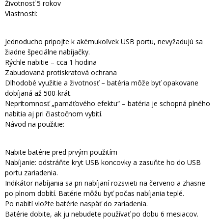
Životnosť 5 rokov
Vlastnosti:
Jednoducho pripojte k akémukoľvek USB portu, nevyžadujú sa
žiadne špeciálne nabíjačky.
Rýchle nabitie – cca 1 hodina
Zabudovaná protiskratová ochrana
Dlhodobé využitie a životnosť – batéria môže byť opakovane
dobíjaná až 500-krát.
Neprítomnosť „pamäťového efektu“ – batéria je schopná plného
nabitia aj pri čiastočnom vybití.
Návod na použitie:
Nabite batérie pred prvým použitím
Nabíjanie: odstráňte kryt USB koncovky a zasuňte ho do USB
portu zariadenia.
Indikátor nabíjania sa pri nabíjaní rozsvieti na červeno a zhasne
po plnom dobítí. Batérie môžu byť počas nabíjania teplé.
Po nabití vložte batérie naspäť do zariadenia.
Batérie dobite, ak ju nebudete používať po dobu 6 mesiacov.