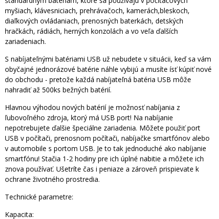
štandardným batériám, ktoré sa používajú v počítačových
myšiach, klávesniciach, prehrávačoch, kamerách,bleskoch,
diaľkových ovládaniach, prenosných baterkách, detských
hračkách, rádiách, herných konzolách a vo veľa ďalších
zariadeniach.
S nabíjateľnými batériami USB už nebudete v situácii, keď sa vám
obyčajné jednorázové batérie náhle vybijú a musíte ísť kúpiť nové
do obchodu - pretože každá nabíjateľná batéria USB môže
nahradiť až 500ks bežných batérií.
Hlavnou výhodou nových batérií je možnosť nabíjania z
ľubovoľného zdroja, ktorý má USB port! Na nabíjanie
nepotrebujete ďalšie špeciálne zariadenia. Môžete použiť port
USB v počítači, prenosnom počítači, nabíjačke smartfónov alebo
v automobile s portom USB. Je to tak jednoduché ako nabíjanie
smartfónu! Stačia 1-2 hodiny pre ich úplné nabitie a môžete ich
znova používať. Ušetríte čas i peniaze a zároveň prispievate k
ochrane životného prostredia.
Technické parametre:
Kapacita: