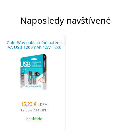
Naposledy navštívené
ColorWay nabíjateľné batérie
AA USB 1200mAh 1.5V - 2ks
(CW-UBAA-02)
15,23 €
s DPH
12,38 €
bez DPH
na sklade