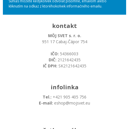
Súhlas môžete kedykoľvek odvolať písomne, emailom alebo
kliknutím na odkaz z ktoréhokoľvek informačného emailu.
kontakt
MÔJ SVET s. r. o.
951 17 Cabaj-Čápor 754
IČO:
54366003
DIČ:
2121642435
IČ DPH:
SK2121642435
infolinka
Tel.:
+421 905 405 756
E-mail:
eshop@mojsvet.eu