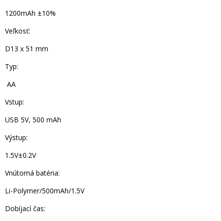
1200mAh ±10%
Veľkosť:
D13 x 51 mm
Typ:
AA
Vstup:
USB 5V, 500 mAh
Výstup:
1.5V±0.2V
Vnútorná batéria:
Li-Polymer/500mAh/1.5V
Dobíjací čas: