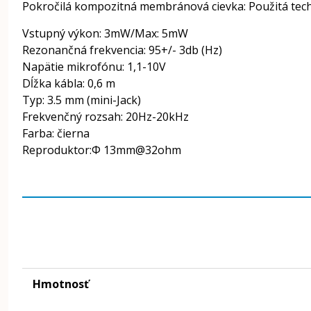
Pokročilá kompozitná membránová cievka: Použitá techno
Vstupný výkon: 3mW/Max: 5mW
Rezonančná frekvencia: 95+/- 3db (Hz)
Napätie mikrofónu: 1,1-10V
Dĺžka kábla: 0,6 m
Typ: 3.5 mm (mini-Jack)
Frekvenčný rozsah: 20Hz-20kHz
Farba: čierna
Reproduktor:Φ 13mm@32ohm
Hmotnosť