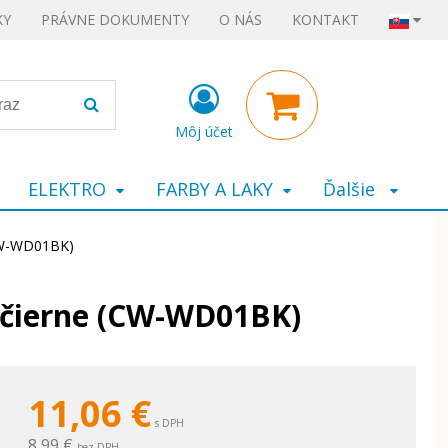
KY
PRÁVNE DOKUMENTY
O NÁS
KONTAKT
Môj účet
ELEKTRO
FARBY A LAKY
Ďalšie
(CW-WD01BK)
, čierne (CW-WD01BK)
11,06
€
s DPH
8,99 €
bez DPH