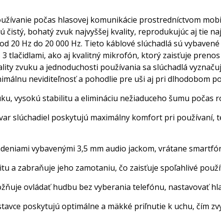
žívanie počas hlasovej komunikácie prostredníctvom mobiln
čistý, bohatý zvuk najvyššej kvality, reprodukujúc aj tie 
d 20 Hz do 20 000 Hz. Tieto káblové slúchadlá sú vybavené 
 3 tlačidlami, ako aj kvalitný mikrofón, ktorý zaisťuje pren
ity zvuku a jednoduchosti používania sa slúchadlá vyznačuj
nimálnu neviditeľnosť a pohodlie pre uši aj pri dlhodobom po
uku, vysokú stabilitu a elimináciu nežiaduceho šumu počas 
var slúchadiel poskytujú maximálny komfort pri používaní, 
iadeniami vybavenými 3,5 mm audio jackom, vrátane smartfón
litu a zabraňuje jeho zamotaniu, čo zaisťuje spoľahlivé použ
žňuje ovládať hudbu bez vyberania telefónu, nastavovať hla
tavce poskytujú optimálne a mäkké priľnutie k uchu, čím zv