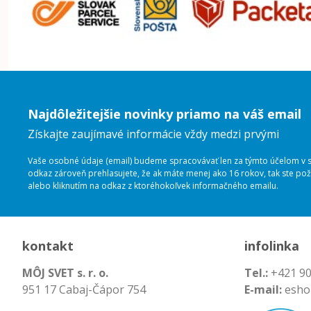
Najdôležitejšie novinky priamo na váš email
Získajte zaujímavé informácie vždy medzi prvými
Vaše osobné údaje (email) budeme spracovávať len za týmto účelom v sú
odkaz zároveň prehlasujete, že ak máte menej ako 16 rokov, tak ste p
alebo kliknutím na odkaz z ktoréhokoľvek informačného emailu.
kontakt
infolinka
MÔJ SVET s. r. o.
Tel.:
+421 90
951 17 Cabaj-Čápor 754
E-mail:
esho