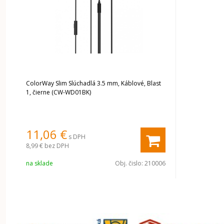
ColorWay Slim Slúchadlá 3.5 mm, Káblové, Blast
1, čierne (CW-WD01BK)
11,06 €
s DPH
8,99 €
bez DPH
na sklade
Obj. čislo:
210006