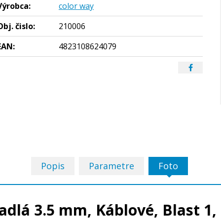
Výrobca:
color way
Obj. čislo:
210006
EAN:
4823108624079
Popis
Parametre
Foto
adlá 3.5 mm, Káblové, Blast 1