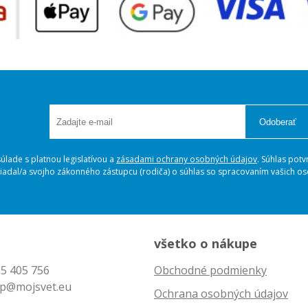
Odoberať
lade s platnou legislatívou a
zásadami ochrany osobných údajov
. Súhlas potv
ožiadal/a svojho zákonného zástupcu (rodiča) o súhlas so spracovaním vašich 
všetko o nákupe
5 405 756
Obchodné podmienky
p@mojsvet.eu
Ochrana osobných údajov