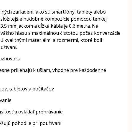
ých zariadení, ako sú smartfóny, tablety alebo
najzložitejšie hudobné kompozície pomocou tenkej
3,5 mm jackom a dĺžka kábla je 0,6 metra. Na
os vášho hlasu s maximálnou čistotou počas konverzácie
ú kvalitnými materiálmi a rozmermi, ktoré boli
užívaní.
rozhovoru
tesne priliehajú k ušiam, vhodné pre každodenné
ov, tabletov a počítačov
ívanie
sitosť a ovládať prehrávanie
yšujú pohodlie pri používaní