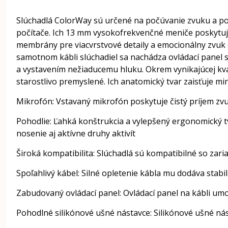
Slúchadlá ColorWay sú určené na počúvanie zvuku a pou
počítače. Ich 13 mm vysokofrekvenčné meniče poskytujú 
membrány pre viacvrstvové detaily a emocionálny zvuk o
samotnom kábli slúchadiel sa nachádza ovládací panel s
a vystavením nežiaducemu hluku. Okrem vynikajúcej kval
starostlivo premyslené. Ich anatomický tvar zaisťuje mi
Mikrofón: Vstavaný mikrofón poskytuje čistý príjem zv
Pohodlie: Ľahká konštrukcia a vylepšený ergonomický t
nosenie aj aktívne druhy aktivít
Široká kompatibilita: Slúchadlá sú kompatibilné so zar
Spoľahlivý kábel: Silné opletenie kábla mu dodáva stabi
Zabudovaný ovládací panel: Ovládací panel na kábli umo
Pohodlné silikónové ušné nástavce: Silikónové ušné nás