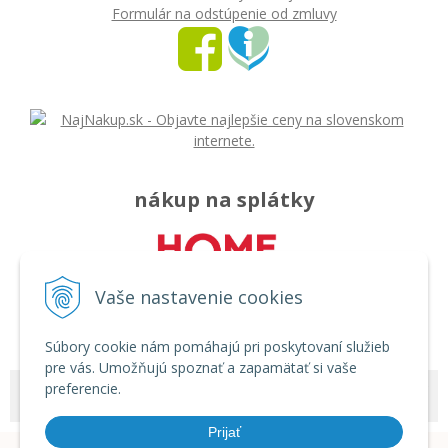
Formulár na odstúpenie od zmluvy
nákup na splátky
Vaše nastavenie cookies
Súbory cookie nám pomáhajú pri poskytovaní služieb
pre vás. Umožňujú spoznať a zapamätať si vaše
preferencie.
© 2026 Môj svet - rozličný tovar •
tvorba eshopu cez UNIobchod
,
webhosting
spoločnosti
WEBYGROUP
Prijať