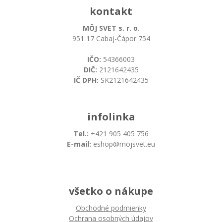
kontakt
MÔJ SVET s. r. o.
951 17 Cabaj-Čápor 754
IČO:
54366003
DIČ:
2121642435
IČ DPH:
SK2121642435
infolinka
Tel.:
+421 905 405 756
E-mail:
eshop@mojsvet.eu
všetko o nákupe
Obchodné podmienky
Ochrana osobných údajov