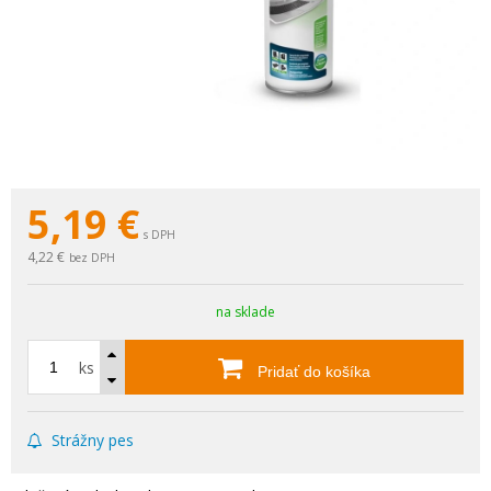
5,19
€
s DPH
4,22 €
bez DPH
na sklade
ks
Pridať do košíka
Strážny pes