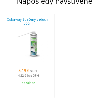
Naposledy navštívené
Colorway Stlačený vzduch -
500ml
5,19 €
s DPH
4,22 €
bez DPH
na sklade