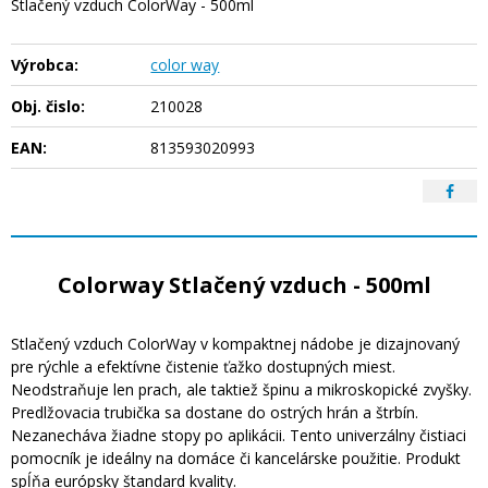
Stlačený vzduch ColorWay - 500ml
Výrobca:
color way
Obj. čislo:
210028
EAN:
813593020993
Colorway Stlačený vzduch - 500ml
Stlačený vzduch ColorWay v kompaktnej nádobe je dizajnovaný
pre rýchle a efektívne čistenie ťažko dostupných miest.
Neodstraňuje len prach, ale taktiež špinu a mikroskopické zvyšky.
Predlžovacia trubička sa dostane do ostrých hrán a štrbín.
Nezanecháva žiadne stopy po aplikácii. Tento univerzálny čistiaci
pomocník je ideálny na domáce či kancelárske použitie. Produkt
spĺňa európsky štandard kvality.