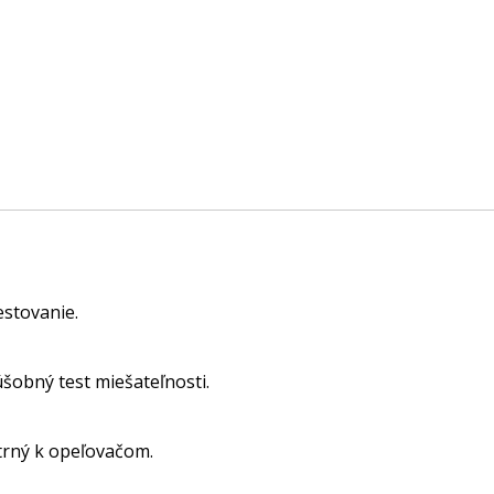
estovanie.
šobný test miešateľnosti.
trný k opeľovačom.