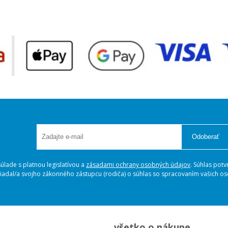
Odoberať
lade s platnou legislatívou a
zásadami ochrany osobných údajov
. Súhlas potv
ožiadal/a svojho zákonného zástupcu (rodiča) o súhlas so spracovaním vašich 
všetko o nákupe