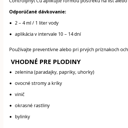
Controlphyt Cu aplikujte formou postreku na list alebo
Odporúčané dávkovanie:
2 – 4 ml / 1 liter vody
aplikácia v intervale 10 – 14 dní
Používajte preventívne alebo pri prvých príznakoch och
VHODNÉ PRE PLODINY
zelenina (paradajky, papriky, uhorky)
ovocné stromy a kríky
vinič
okrasné rastliny
bylinky