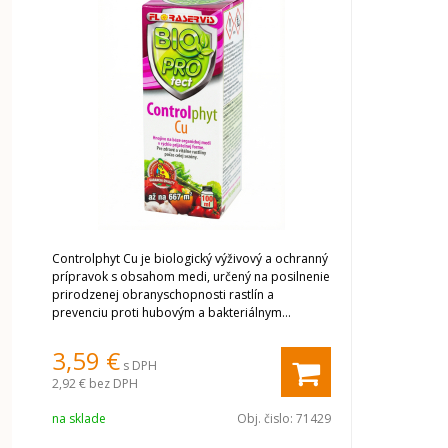
Controlphyt Cu je biologický výživový a ochranný
prípravok s obsahom medi, určený na posilnenie
prirodzenej obranyschopnosti rastlín a
prevenciu proti hubovým a bakteriálnym
chorobám.
3,59 €
s DPH
2,92 €
bez DPH
na sklade
Obj. čislo:
71429