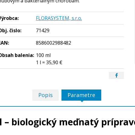
hubovým a bakteriálnym chorobám.
Výrobca:
FLORASYSTEM, s.r.o.
Obj. čislo:
71429
EAN:
8586002988482
Obsah balenia:
100 ml
1 l = 35,90 €
Popis
Parametre
 – biologický meďnatý príprav