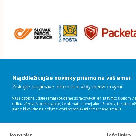
Najdôležitejšie novinky priamo na váš email
Získajte zaujímavé informácie vždy medzi prvými
Vaše osobné údaje (email) budeme spracovávať len za týmto účelom v sú
odkaz zároveň prehlasujete, že ak máte menej ako 16 rokov, tak ste p
alebo kliknutím na odkaz z ktoréhokoľvek informačného emailu.
kontakt
infolinka