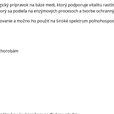
ický prípravok na báze medi, ktorý podporuje vitalitu rastlí
torý sa podieľa na enzýmových procesoch a tvorbe ochranný
stovanie a možno ho použiť na široké spektrum poľnohospod
 chorobám