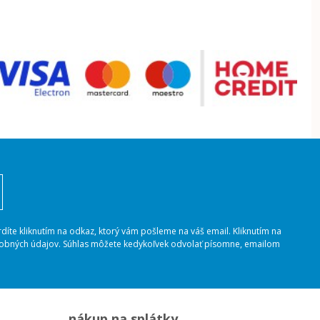
rdíte kliknutím na odkaz, ktorý vám pošleme na váš email. Kliknutím na
osobných údajov. Súhlas môžete kedykoľvek odvolať písomne, emailom
nákup na splátky