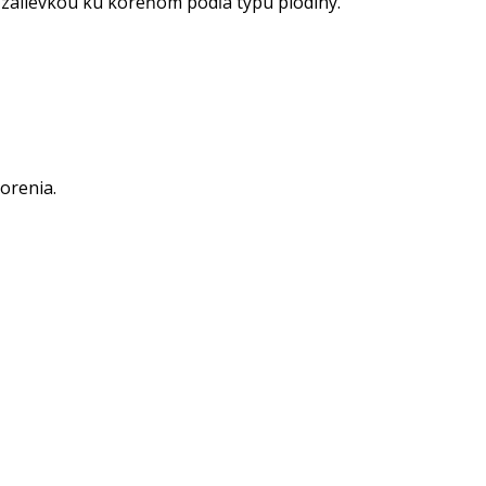
 zálievkou ku koreňom podľa typu plodiny.
orenia.