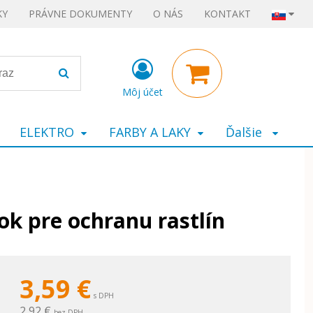
KY
PRÁVNE DOKUMENTY
O NÁS
KONTAKT
Môj účet
ELEKTRO
FARBY A LAKY
Ďalšie
ok pre ochranu rastlín
3,59
€
s DPH
2,92 €
bez DPH