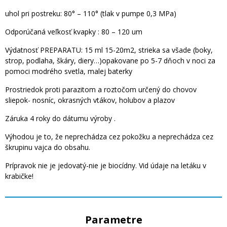
uhol pri postreku: 80° – 110° (tlak v pumpe 0,3 MPa)
Odporúčaná veľkosť kvapky : 80 – 120 um
Výdatnosť PREPARATU: 15 ml 15-20m2, strieka sa všade (boky,
strop, podlaha, škáry, diery…)opakovane po 5-7 dňoch v noci za
pomoci modrého svetla, malej baterky
Prostriedok proti parazitom a roztočom určený do chovov
sliepok- nosníc, okrasných vtákov, holubov a plazov
Záruka 4 roky do dátumu výroby .
Výhodou je to, že neprechádza cez pokožku a neprechádza cez
škrupinu vajca do obsahu.
Prípravok nie je jedovatý-nie je biocídny. Vid údaje na letáku v
krabičke!
Parametre