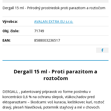
Dergall 15 ml - Prírodný prostriedok proti parazitom a roztočom
Výrobca:
AVALAN EXTRA EU s.r.o.
Obj. čislo:
71749
EAN:
8588003236517
Dergall 15 ml - Proti parazitom a
roztočom
DERGALL , patentovaný prípravok vo forme postreku v
koncentrácii 0,6 % na ochranu sliepok, vtákov,hadov pred
ektoparazitami – škodcami: voš kuracia, kieštikovec kurí, roztoč
dravý, pleseň hlavičková, potemník stajňový a iné v chovoch.