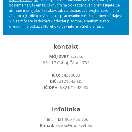
pošleme na váš email. Kliknutím na odkaz zároveň prehlasujete, že
ak máte menej ako 16 rokov, tak ste požiadal/a svojho zákonného
zástupcu (rodiča) o súhlas so spracovaním vašich osobných údajov.
Súhlas môžete kedykoľvek odvolať písomne, emailom alebo
kliknutím na odkaz z ktoréhokoľvek informačného emailu.
kontakt
MÔJ SVET s. r. o.
951 17 Cabaj-Čápor 754
IČO:
54366003
DIČ:
2121642435
IČ DPH:
SK2121642435
infolinka
Tel.:
+421 905 405 756
E-mail:
eshop@mojsvet.eu