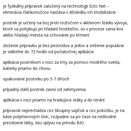
je fyzikálny prípravok založený na technológii Ecto Net –
eliminácia článkonožcov nastáva v dôsledku ich imobilizácie
postrek je určený na boj proti roztočom v aktívnom štádiu vývoja,
ktoré sa pohybujú pri hľadaní hostiteľov, sú v procese sania krvi
alebo hľadajú miesta na schovanie po kŕmení
zloženie prípravku je bez pesticídov a jedov a zníženie populácie
je viditeľné do 72 hodín od počiatočnej aplikácie
aplikácia postrekom v noci za tmy za pomoci modrého svetla,
baterky priamo do chovu.
opakovanie postreku po 5-7 dňoch
prípadný ďalší postrek zavisí od zahmyzenia.
aplikácia v noci priamo na hradujúce vtáky a do terárií.
prípravok neprechádza cez škrupiny vajíčok a cez pokožku, je na
báze polymerových živíc, rozpadne sa po čase na neškodné
prirodzené látky, bez vplyvu na prírodu BIO.