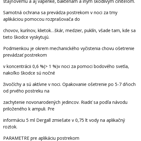
stajňovému a aj vápenke, baktériám a iným škodlivým činiteľom.
Samotná ochrana sa prevádza postrekom v noci za tmy
aplikáciou pomocou rozprašovača do
chovov, kurínov, klietok…škár, medzier, puklín, všade tam, kde sa
tieto škodce vyskytujú.
Podmienkou je okrem mechanického vyčistenia chovu ošetrenie
prevádzať postrekom
v koncentrácii 0,6 %(> 1 %)v noci za pomoci bodového svetla,
nakoľko škodce sú nočné
živočíchy a sú aktívne v noci. Opakovanie ošetrenie po 5-7 dňoch
od prvého postreku na
zachytenie novonarodených jedincov. Riadiť sa podľa návodu
priloženého k ampuli. Pre
informáciu 5 ml Dergall zmiešate v 0,75 lt vody na aplikačný
roztok.
PARAMETRE pre aplikáciu postrekom