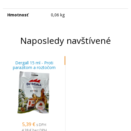
Hmotnosť
0,06 kg
Naposledy navštívené
Dergall 15 ml - Proti
parazitom a roztočom
5,39 €
s DPH
4,38 €
bez DPH