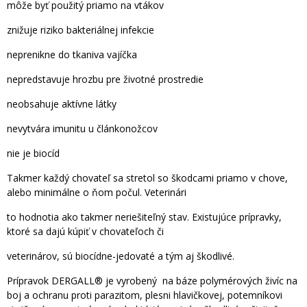
môže byť použitý priamo na vtákov
znižuje riziko bakteriálnej infekcie
neprenikne do tkaniva vajíčka
nepredstavuje hrozbu pre životné prostredie
neobsahuje aktívne látky
nevytvára imunitu u článkonožcov
nie je biocíd
Takmer každý chovateľ sa stretol so škodcami priamo v chove,
alebo minimálne o ňom počul. Veterinári
to hodnotia ako takmer neriešiteľný stav. Existujúce prípravky,
ktoré sa dajú kúpiť v chovateľoch či
veterinárov, sú biocídne-jedovaté a tým aj škodlivé.
Prípravok DERGALL® je vyrobený na báze polymérových živíc na
boj a ochranu proti parazitom, plesni hlavičkovej, potemníkovi