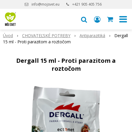
info@mojsvet.eu
+421 905 405 756
Úvod
CHOVATEĽSKÉ POTREBY
Antiparazitiká
Dergall
15 ml - Proti parazitom a roztočom
Dergall 15 ml - Proti parazitom a
roztočom