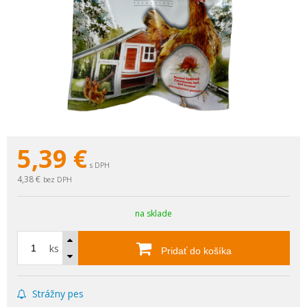
5,39
€
s DPH
4,38 €
bez DPH
na sklade
ks
Pridať do košíka
Strážny pes