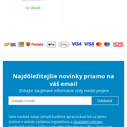
na sklade
Najdôležitejšie novinky priamo na
váš email
Získajte zaujímavé informácie vždy medzi prvými
Odoberať
Vaše osobné údaje (email) budeme spracovávať len za týmto
účelom v súlade s platnou legislatívou a
zásadami ochrany
osobných údajov
. Súhlas potvrdíte kliknutím na odkaz, ktorý vám