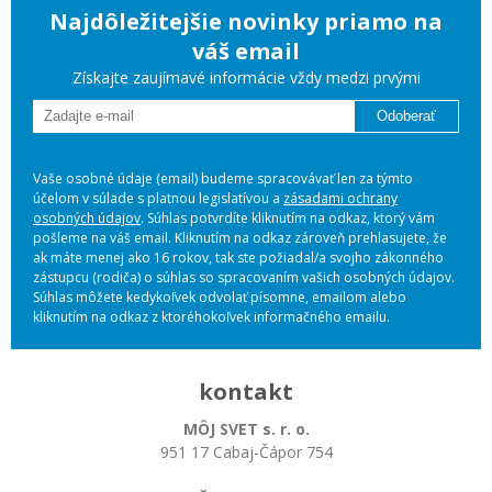
Najdôležitejšie novinky priamo na
váš email
Získajte zaujímavé informácie vždy medzi prvými
Odoberať
Vaše osobné údaje (email) budeme spracovávať len za týmto
účelom v súlade s platnou legislatívou a
zásadami ochrany
osobných údajov
. Súhlas potvrdíte kliknutím na odkaz, ktorý vám
pošleme na váš email. Kliknutím na odkaz zároveň prehlasujete, že
ak máte menej ako 16 rokov, tak ste požiadal/a svojho zákonného
zástupcu (rodiča) o súhlas so spracovaním vašich osobných údajov.
Súhlas môžete kedykoľvek odvolať písomne, emailom alebo
kliknutím na odkaz z ktoréhokoľvek informačného emailu.
kontakt
MÔJ SVET s. r. o.
951 17 Cabaj-Čápor 754