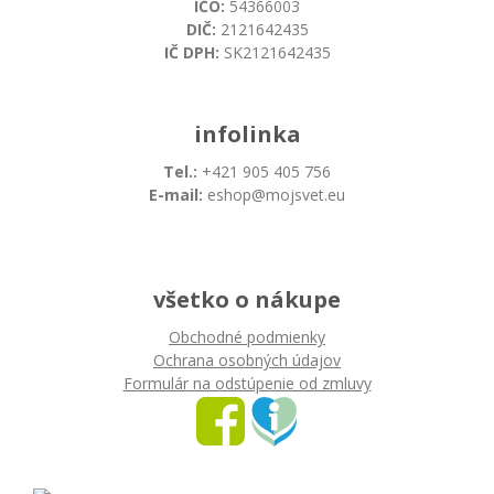
IČO:
54366003
DIČ:
2121642435
IČ DPH:
SK2121642435
infolinka
Tel.:
+421 905 405 756
E-mail:
eshop@mojsvet.eu
všetko o nákupe
Obchodné podmienky
Ochrana osobných údajov
Formulár na odstúpenie od zmluvy