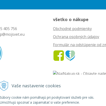
všetko o nákupe
5 405 756
Obchodné podmienky
p@mojsvet.eu
Ochrana osobných údajov
Formulár na odstúpenie od z
Vaše nastavenie cookies
vet - rozličný tovar •
tvorba eshopu cez UNIobchod
,
webhosting
spoločnosti
Súbory cookie nám pomáhajú pri poskytovaní služieb pre vás.
Umožňujú spoznať a zapamätať si vaše preferencie.