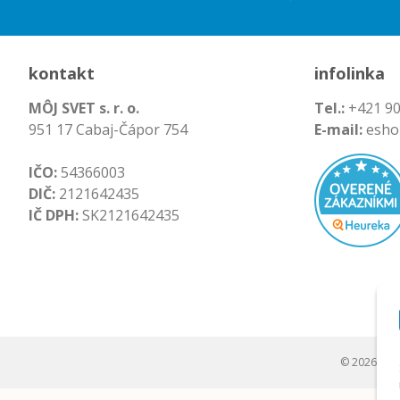
kontakt
infolinka
MÔJ SVET s. r. o.
Tel.:
+421 90
951 17 Cabaj-Čápor 754
E-mail:
esho
IČO:
54366003
DIČ:
2121642435
IČ DPH:
SK2121642435
© 2026 Môj s