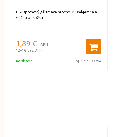
Dixi sprchový gél tmavé hrozno 250ml-jemná a
vláčna pokožka
1,89
€
s DPH
1,54 €
bez DPH
na sklade
Obj. čislo:
99894