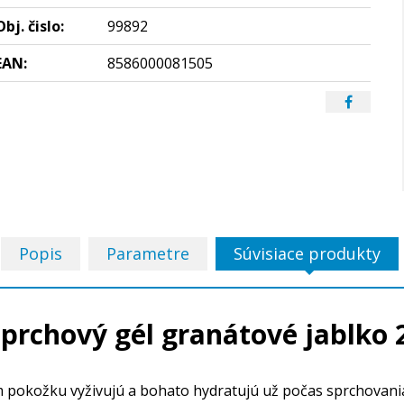
Obj. čislo:
99892
EAN:
8586000081505
Popis
Parametre
Súvisiace produkty
sprchový gél granátové jablko
 pokožku vyživujú a bohato hydratujú už počas sprchovania