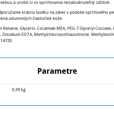
o sebou a urobiť si zo sprchovania nezabudnuteľný zážitok.
, odporúčame krásnu bodku na záver v podobe sprchového pe
ená odumretých čiastočiek kože.
l Betaine, Glycerin, Cocamide MEA, PEG-7 Glyceryl Cocoate,
e, Disodium EDTA, Methylchloroisothiazolinone, Methylisoth
 14720.
Parametre
0,39 kg