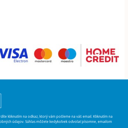
rdíte kliknutím na odkaz, ktorý vám pošleme na váš email. Kliknutím na
osobných údajov. Súhlas môžete kedykoľvek odvolať písomne, emailom