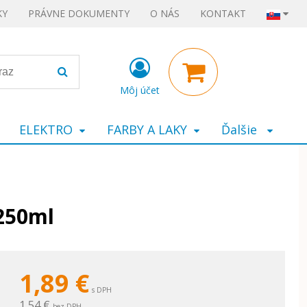
KY
PRÁVNE DOKUMENTY
O NÁS
KONTAKT
Môj účet
ELEKTRO
FARBY A LAKY
Ďalšie
 250ml
1,89
€
s DPH
1,54 €
bez DPH