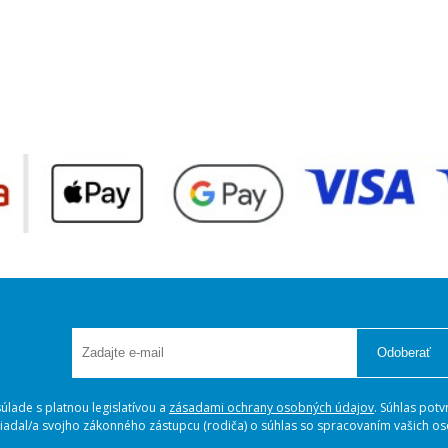
Odoberať
lade s platnou legislatívou a
zásadami ochrany osobných údajov
. Súhlas potv
ožiadal/a svojho zákonného zástupcu (rodiča) o súhlas so spracovaním vašich 