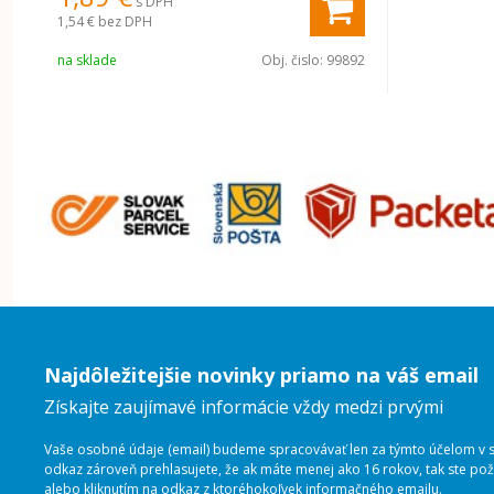
s DPH
1,54 €
bez DPH
na sklade
Obj. čislo:
99892
Najdôležitejšie novinky priamo na váš email
Získajte zaujímavé informácie vždy medzi prvými
Vaše osobné údaje (email) budeme spracovávať len za týmto účelom v sú
odkaz zároveň prehlasujete, že ak máte menej ako 16 rokov, tak ste p
alebo kliknutím na odkaz z ktoréhokoľvek informačného emailu.