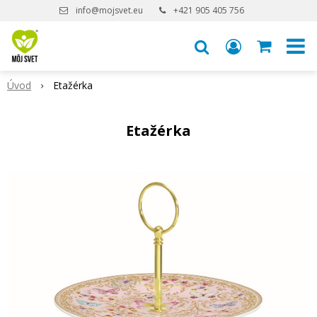
info@mojsvet.eu
+421 905 405 756
Úvod
Etažérka
Etažérka