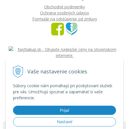
Obchodné podmienky
Ochrana osobných údajov
Formulár na odstúpenie od zmluvy
Vaše nastavenie cookies
nákup na splátky
Súbory cookie nám pomáhajú pri poskytovaní služieb
pre vás. Umožňujú spoznať a zapamätať si vaše
preferencie.
Prijať
Nastaviť
© 2026 Môj svet - rozličný tovar •
tvorba eshopu cez UNIobchod
,
webhosting