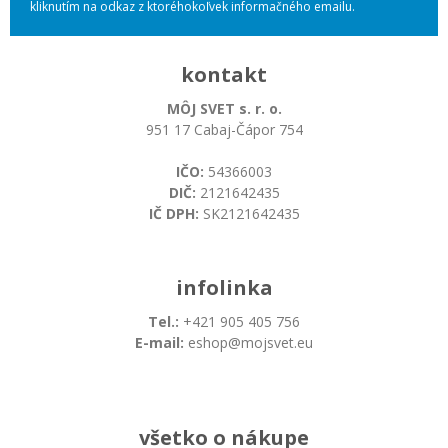
kliknutím na odkaz z ktoréhokoľvek informačného emailu.
kontakt
MÔJ SVET s. r. o.
951 17 Cabaj-Čápor 754
IČO:
54366003
DIČ:
2121642435
IČ DPH:
SK2121642435
infolinka
Tel.:
+421 905 405 756
E-mail:
eshop@mojsvet.eu
všetko o nákupe