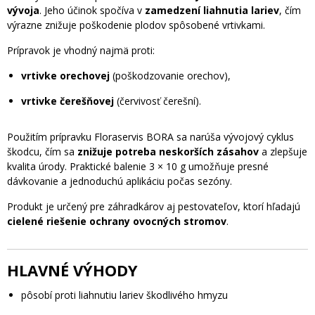
vývoja
. Jeho účinok spočíva v
zamedzení liahnutia lariev
, čím
výrazne znižuje poškodenie plodov spôsobené vrtivkami.
Prípravok je vhodný najmä proti:
vrtivke orechovej
(poškodzovanie orechov),
vrtivke čerešňovej
(červivosť čerešní).
Použitím prípravku Floraservis BORA sa narúša vývojový cyklus
škodcu, čím sa
znižuje potreba neskorších zásahov
a zlepšuje
kvalita úrody. Praktické balenie 3 × 10 g umožňuje presné
dávkovanie a jednoduchú aplikáciu počas sezóny.
Produkt je určený pre záhradkárov aj pestovateľov, ktorí hľadajú
cielené riešenie ochrany ovocných stromov
.
HLAVNÉ VÝHODY
pôsobí proti liahnutiu lariev škodlivého hmyzu