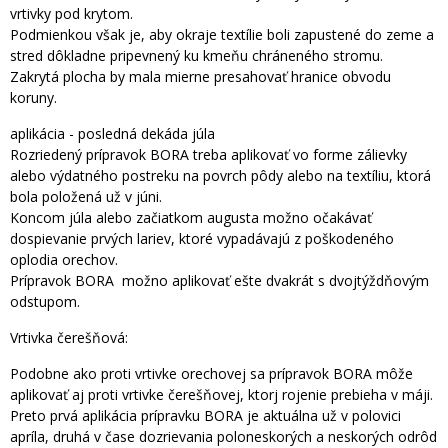
vrtivky pod krytom.
Podmienkou však je, aby okraje textílie boli zapustené do zeme a
stred dôkladne pripevnený ku kmeňu chráneného stromu.
Zakrytá plocha by mala mierne presahovať hranice obvodu
koruny.
aplikácia - posledná dekáda júla
Rozriedený prípravok BORA treba aplikovať vo forme zálievky
alebo výdatného postreku na povrch pôdy alebo na textíliu, ktorá
bola položená už v júni.
Koncom júla alebo začiatkom augusta možno očakávať
dospievanie prvých lariev, ktoré vypadávajú z poškodeného
oplodia orechov.
Prípravok BORA možno aplikovať ešte dvakrát s dvojtýždňovým
odstupom.
Vrtivka čerešňová:
Podobne ako proti vrtivke orechovej sa prípravok BORA môže
aplikovať aj proti vrtivke čerešňovej, ktorj rojenie prebieha v máji.
Preto prvá aplikácia prípravku BORA je aktuálna už v polovici
apríla, druhá v čase dozrievania poloneskorých a neskorých odrôd