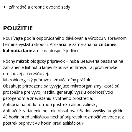
záhradné a drobné ovocné sady
POUŽITIE
Používajte podľa odporúčaného dávkovania výrobcu v správnom
termíne výskytu škodcu. Aplikácia je zameraná na
zníženie
liahnutia lariev
, nie na dospelé jedince.
Pôdny mikrobiologický prípravok – huba Beauveria bassiana na
zabránenie liahnutiu lariev škodlivého hmyzu- aj proti vrtivke
orechovej a čerešňovej.
Mikrobiologický prípravok, zmáčateľný prášok.
Obsahuje prirodzene sa vyvýjajúce mikroorganizmy, ktoré sú
prospešné pre vývoj rastlín, generujú vyššiu odolnosť voči
patogénom a znečisteniu životného prostredia.
Aplikácia na pôdu formou postreku alebo zálievky.
Aplikačné zariadenie nesmie obsahovať žiadne zvyšky fungicídu!
48 hodín pred aplikáciou nechať prípravok rozmočiť vo vode (t.z.
postrek pripraviť 48 hodín pred aplikáciou)!!!