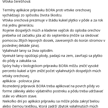
Vrtivka čerešňová:
Termíny aplikácie prípravku BORA proti vrtivke orechovej
vychádzajú zo spôsobu života škodcu.
Vrtivka orechová prezimuje v štádiu kukiel plytko v pôde a za rok
má jednu generáciu.
Rojenie dospelých múch a kladenie vajíčok do oplodia orechov
prebieha od začiatku júla až do septembra (môže sa sledovať
pomocou žltých lepových dosiek, zavesených do korún stromov v
poslednej dekáde júna).
Vyliahnuté larvy sa živia oplodím.
Vyvinuté larvy opúšťajú plody, padajú na zem, zavŕtajú sa plytko
do pôdy a zakuklia sa.
Spóry huby v biologickom prípravku BORA môžu zničiť vysoké
percento kukiel a tým znížiť počet vyliahnutých dospelých múch
vrtivky orechovej.
aplikácia - polovica júna
Rozriedený prípravok BORA treba aplikovať na povrch pôdy vo
forme zálievky alebo výdatného postreku a pôdu treba udržiavať
stále vo vlhkom stave.
Niekoľko dní po aplikácii prípravku sa môže pôda zakryť bielou
alebo čiernou textíliou, ktorá zadrží zbytok vyliahnutých múch