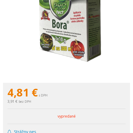
4,81
€
s DPH
3,91 €
bez DPH
vypredané
Strážny pes