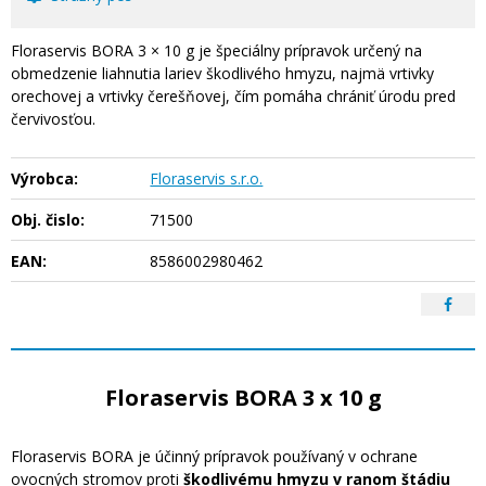
Floraservis BORA 3 × 10 g je špeciálny prípravok určený na
obmedzenie liahnutia lariev škodlivého hmyzu, najmä vrtivky
orechovej a vrtivky čerešňovej, čím pomáha chrániť úrodu pred
červivosťou.
Výrobca:
Floraservis s.r.o.
Obj. čislo:
71500
EAN:
8586002980462
Floraservis BORA 3 x 10 g
Floraservis BORA je účinný prípravok používaný v ochrane
ovocných stromov proti
škodlivému hmyzu v ranom štádiu