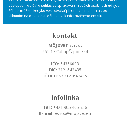
ak máte menej ako 16 rokov, tak ste požiadal/a svojho zákonného
zástupcu (rodiča) o súhlas so spracovaním vašich osobných údajov.
Súhlas môžete kedykoľvek odvolať písomne, emailom alebo
kliknutím na odkaz z ktoréhokoľvek informačného emailu.
kontakt
MÔJ SVET s. r. o.
951 17 Cabaj-Čápor 754
IČO:
54366003
DIČ:
2121642435
IČ DPH:
SK2121642435
infolinka
Tel.:
+421 905 405 756
E-mail:
eshop@mojsvet.eu