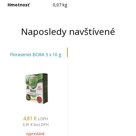
Hmotnosť
0,07 kg
Naposledy navštívené
Floraservis BORA 3 x 10 g
4,81 €
s DPH
3,91 €
bez DPH
vypredané