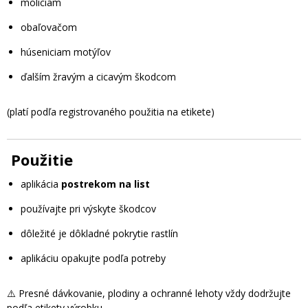
moliciam
obaľovačom
húseniciam motýľov
ďalším žravým a cicavým škodcom
(platí podľa registrovaného použitia na etikete)
Použitie
aplikácia
postrekom na list
používajte pri výskyte škodcov
dôležité je dôkladné pokrytie rastlín
aplikáciu opakujte podľa potreby
⚠️ Presné dávkovanie, plodiny a ochranné lehoty vždy dodržujte
podľa etikety výrobku.