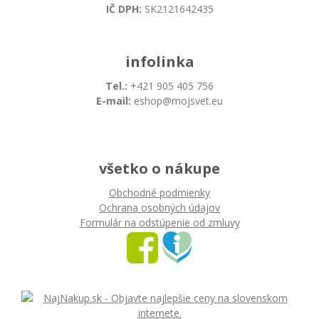
IČ DPH:
SK2121642435
infolinka
Tel.:
+421 905 405 756
E-mail:
eshop@mojsvet.eu
všetko o nákupe
Obchodné podmienky
Ochrana osobných údajov
Formulár na odstúpenie od zmluvy