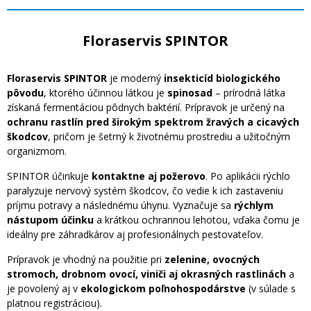
Floraservis SPINTOR
Floraservis SPINTOR
je moderný
insekticíd biologického
pôvodu
, ktorého účinnou látkou je
spinosad
– prírodná látka
získaná fermentáciou pôdnych baktérií. Prípravok je určený na
ochranu rastlín pred širokým spektrom žravých a cicavých
škodcov
, pričom je šetrný k životnému prostrediu a užitočným
organizmom.
SPINTOR účinkuje
kontaktne aj požerovo
. Po aplikácii rýchlo
paralyzuje nervový systém škodcov, čo vedie k ich zastaveniu
príjmu potravy a následnému úhynu. Vyznačuje sa
rýchlym
nástupom účinku
a krátkou ochrannou lehotou, vďaka čomu je
ideálny pre záhradkárov aj profesionálnych pestovateľov.
Prípravok je vhodný na použitie pri
zelenine, ovocných
stromoch, drobnom ovocí, viniči aj okrasných rastlinách
a
je povolený aj v
ekologickom poľnohospodárstve
(v súlade s
platnou registráciou).