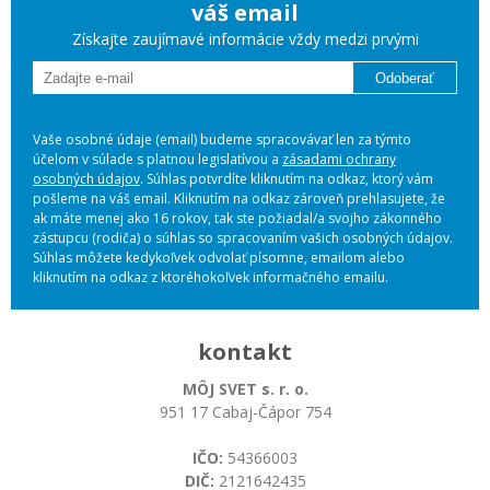
váš email
Získajte zaujímavé informácie vždy medzi prvými
Odoberať
Vaše osobné údaje (email) budeme spracovávať len za týmto
účelom v súlade s platnou legislatívou a
zásadami ochrany
osobných údajov
. Súhlas potvrdíte kliknutím na odkaz, ktorý vám
pošleme na váš email. Kliknutím na odkaz zároveň prehlasujete, že
ak máte menej ako 16 rokov, tak ste požiadal/a svojho zákonného
zástupcu (rodiča) o súhlas so spracovaním vašich osobných údajov.
Súhlas môžete kedykoľvek odvolať písomne, emailom alebo
kliknutím na odkaz z ktoréhokoľvek informačného emailu.
kontakt
MÔJ SVET s. r. o.
951 17 Cabaj-Čápor 754
IČO:
54366003
DIČ:
2121642435