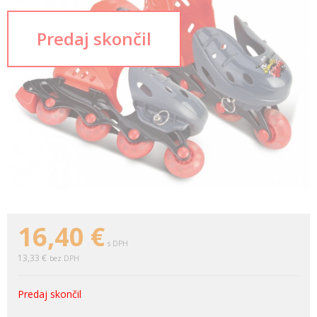
16,40
€
s DPH
13,33 €
bez DPH
Predaj skončil