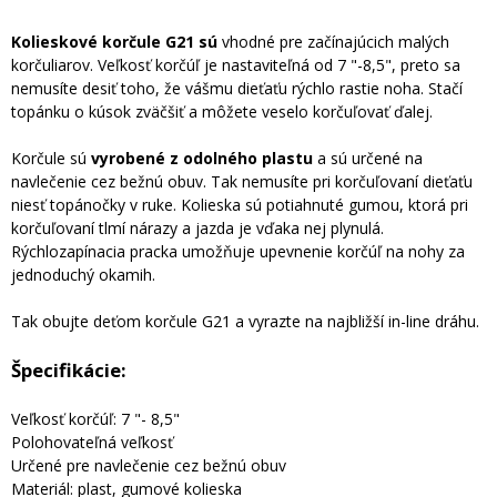
Kolieskové korčule G21 sú
vhodné pre začínajúcich malých
korčuliarov. Veľkosť korčúľ je nastaviteľná od 7 "-8,5", preto sa
nemusíte desiť toho, že vášmu dieťaťu rýchlo rastie noha. Stačí
topánku o kúsok zväčšiť a môžete veselo korčuľovať ďalej.
Korčule sú
vyrobené z odolného plastu
a sú určené na
navlečenie cez bežnú obuv. Tak nemusíte pri korčuľovaní dieťaťu
niesť topánočky v ruke. Kolieska sú potiahnuté gumou, ktorá pri
korčuľovaní tlmí nárazy a jazda je vďaka nej plynulá.
Rýchlozapínacia pracka umožňuje upevnenie korčúľ na nohy za
jednoduchý okamih.
Tak obujte deťom korčule G21 a vyrazte na najbližší in-line dráhu.
Špecifikácie:
Veľkosť korčúľ: 7 "- 8,5"
Polohovateľná veľkosť
Určené pre navlečenie cez bežnú obuv
Materiál: plast, gumové kolieska