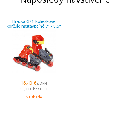
Hračka G21 Kolieskové
korčule nastaviteľné 7" - 8,5"
červeno-šedé
16,40 €
s DPH
13,33 €
bez DPH
Na sklade