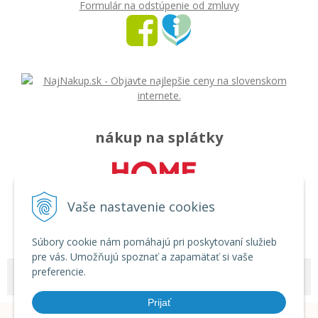
Formulár na odstúpenie od zmluvy
nákup na splátky
Vaše nastavenie cookies
Súbory cookie nám pomáhajú pri poskytovaní služieb
pre vás. Umožňujú spoznať a zapamätať si vaše
preferencie.
© 2026 Môj svet - rozličný tovar •
tvorba eshopu cez UNIobchod
,
webhosting
spoločnosti
WEBYGROUP
Prijať