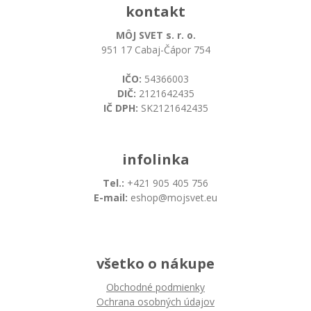
kontakt
MÔJ SVET s. r. o.
951 17 Cabaj-Čápor 754
IČO:
54366003
DIČ:
2121642435
IČ DPH:
SK2121642435
infolinka
Tel.:
+421 905 405 756
E-mail:
eshop@mojsvet.eu
všetko o nákupe
Obchodné podmienky
Ochrana osobných údajov