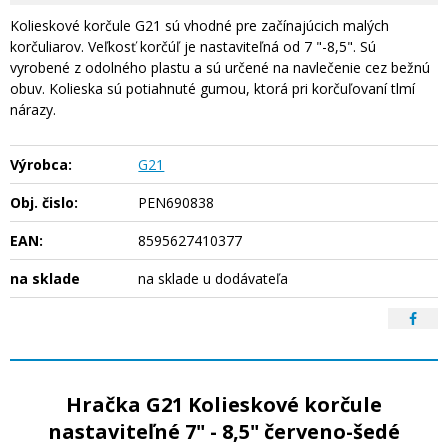
Kolieskové korčule G21 sú vhodné pre začínajúcich malých
korčuliarov. Veľkosť korčúľ je nastaviteľná od 7 "-8,5". Sú
vyrobené z odolného plastu a sú určené na navlečenie cez bežnú
obuv. Kolieska sú potiahnuté gumou, ktorá pri korčuľovaní tlmí
nárazy.
Výrobca:
G21
Obj. čislo:
PEN690838
EAN:
8595627410377
na sklade
na sklade u dodávateľa
Hračka G21 Kolieskové korčule
nastaviteľné 7" - 8,5" červeno-šedé