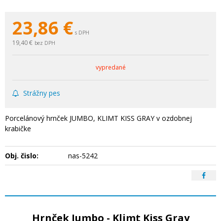
23,86
€
s DPH
19,40 €
bez DPH
vypredané
Strážny pes
Porcelánový hrnček JUMBO, KLIMT KISS GRAY v ozdobnej
krabičke
Obj. čislo:
nas-5242
Hrnček Jumbo - Klimt Kiss Gray