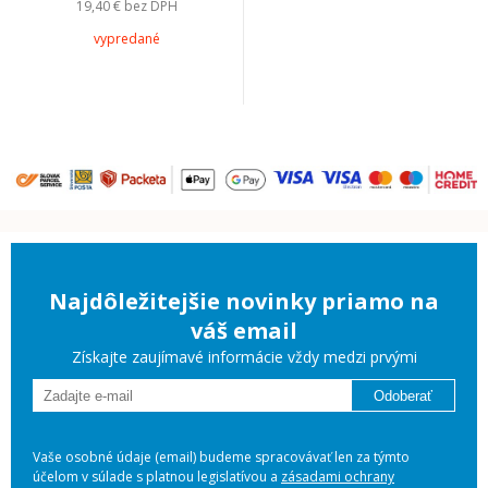
19,40 €
bez DPH
vypredané
Najdôležitejšie novinky priamo na
váš email
Získajte zaujímavé informácie vždy medzi prvými
Odoberať
Vaše osobné údaje (email) budeme spracovávať len za týmto
účelom v súlade s platnou legislatívou a
zásadami ochrany