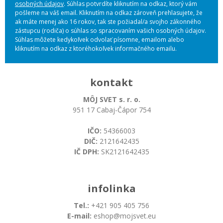
osobných údajov
. Súhlas potvrdíte kliknutím na odkaz, ktorý vám
pošleme na váš email. Kliknutím na odkaz zároveň prehlasujete, že
ak máte menej ako 16 rokov, tak ste požiadal/a svojho zákonného
zástupcu (rodiča) o súhlas so spracovaním vašich osobných údajov.
Súhlas môžete kedykoľvek odvolať písomne, emailom alebo
kliknutím na odkaz z ktoréhokoľvek informačného emailu.
kontakt
MÔJ SVET s. r. o.
951 17 Cabaj-Čápor 754
IČO:
54366003
DIČ:
2121642435
IČ DPH:
SK2121642435
infolinka
Tel.:
+421 905 405 756
E-mail:
eshop@mojsvet.eu