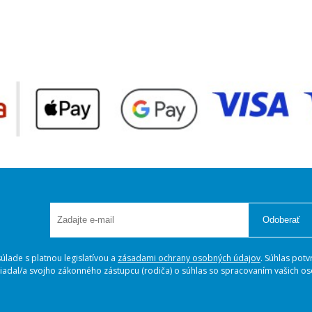
Odoberať
lade s platnou legislatívou a
zásadami ochrany osobných údajov
. Súhlas potv
ožiadal/a svojho zákonného zástupcu (rodiča) o súhlas so spracovaním vašich 