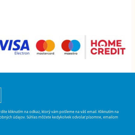
rdíte kliknutím na odkaz, ktorý vám pošleme na váš email. Kliknutím na
osobných údajov. Súhlas môžete kedykoľvek odvolať písomne, emailom