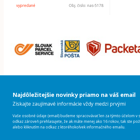
vypredané
Obj. čislo:
nas-5178
Najdôležitejšie novinky priamo na váš email
Získajte zaujímavé informácie vždy medzi prvými
Vaše osobné údaje (email) budeme spracovávať len za týmto účelom v sú
odkaz zároveň prehlasujete, že ak máte menej ako 16 rokov, tak ste p
alebo kliknutím na odkaz z ktoréhokoľvek informačného emailu.