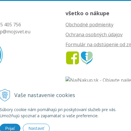
všetko o nákupe
5 405 756
Obchodné podmienky
p@mojsvet.eu
Ochrana osobných údajov
Formulár na odstúpenie od z
Vaše nastavenie cookies
vet - rozličný tovar •
tvorba eshopu cez UNIobchod
,
webhosting
spoločnosti
Súbory cookie nám pomáhajú pri poskytovaní služieb pre vás.
Umožňujú spoznať a zapamätať si vaše preferencie.
Nastaviť
Prijať