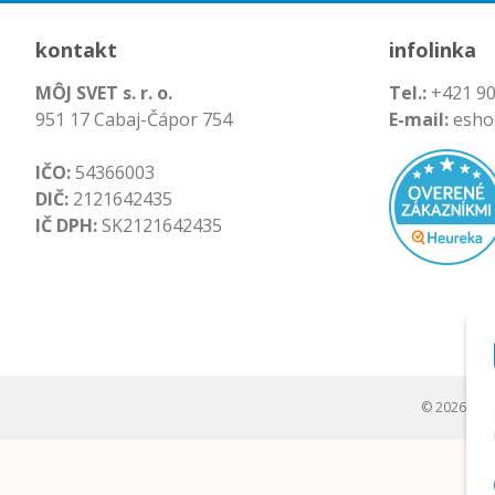
kontakt
infolinka
MÔJ SVET s. r. o.
Tel.:
+421 90
951 17 Cabaj-Čápor 754
E-mail:
esho
IČO:
54366003
DIČ:
2121642435
IČ DPH:
SK2121642435
© 2026 Môj s