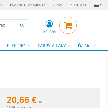
KY
PRÁVNE DOKUMENTY
O NÁS
KONTAKT
Môj účet
ELEKTRO
FARBY A LAKY
Ďalšie
20,66
€
s DPH
16,80 €
bez DPH