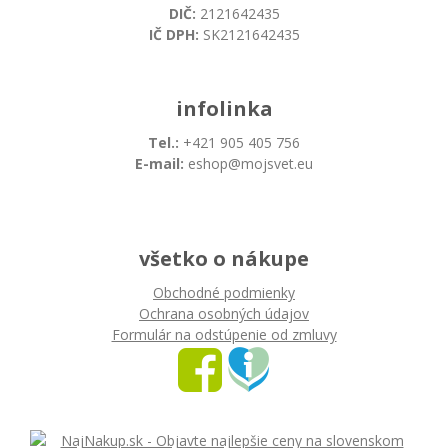
DIČ:
2121642435
IČ DPH:
SK2121642435
infolinka
Tel.:
+421 905 405 756
E-mail:
eshop@mojsvet.eu
všetko o nákupe
Obchodné podmienky
Ochrana osobných údajov
Formulár na odstúpenie od zmluvy