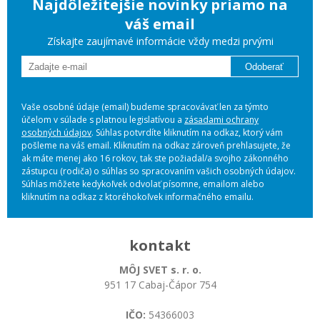
Najdôležitejšie novinky priamo na
váš email
Získajte zaujímavé informácie vždy medzi prvými
Odoberať
Vaše osobné údaje (email) budeme spracovávať len za týmto
účelom v súlade s platnou legislatívou a
zásadami ochrany
osobných údajov
. Súhlas potvrdíte kliknutím na odkaz, ktorý vám
pošleme na váš email. Kliknutím na odkaz zároveň prehlasujete, že
ak máte menej ako 16 rokov, tak ste požiadal/a svojho zákonného
zástupcu (rodiča) o súhlas so spracovaním vašich osobných údajov.
Súhlas môžete kedykoľvek odvolať písomne, emailom alebo
kliknutím na odkaz z ktoréhokoľvek informačného emailu.
kontakt
MÔJ SVET s. r. o.
951 17 Cabaj-Čápor 754
IČO:
54366003