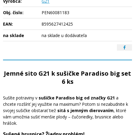
Výrobca:
G21
Obj. čislo:
PEN60081183
EAN:
8595627412425
na sklade
na sklade u dodávateľa
Jemné sito G21 k sušičke Paradiso big set
6 ks
Sušíte potraviny v
sušičke Paradiso big od značky G21
a
chcete rozšíriť jej využitie na maximum? Potom si nezabudnite k
svojej sušičke obstarať tiež
sitá s jemným dierovaním
, ktoré
vám umožnia sušiť menšie plody – čučoriedky, brusnice alebo
hrášok.
Sušené brusnice? Žiadny problém!