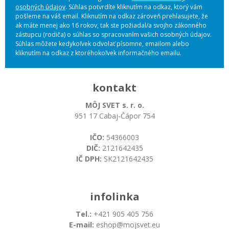
osobných údajov
. Súhlas potvrdíte kliknutím na odkaz, ktorý vám
pošleme na váš email. Kliknutím na odkaz zároveň prehlasujete, že
ak máte menej ako 16 rokov, tak ste požiadal/a svojho zákonného
zástupcu (rodiča) o súhlas so spracovaním vašich osobných údajov.
Súhlas môžete kedykoľvek odvolať písomne, emailom alebo
kliknutím na odkaz z ktoréhokoľvek informačného emailu.
kontakt
MÔJ SVET s. r. o.
951 17 Cabaj-Čápor 754
IČO:
54366003
DIČ:
2121642435
IČ DPH:
SK2121642435
infolinka
Tel.:
+421 905 405 756
E-mail:
eshop@mojsvet.eu