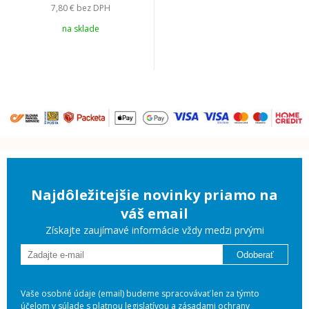
7,80 €
bez DPH
na sklade
Najdôležitejšie novinky priamo na
váš email
Získajte zaujímavé informácie vždy medzi prvými
Odoberať
Vaše osobné údaje (email) budeme spracovávať len za týmto
účelom v súlade s platnou legislatívou a
zásadami ochrany