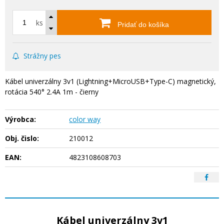
ks
Pridať do košíka
Strážny pes
Kábel univerzálny 3v1 (Lightning+MicroUSB+Type-C) magnetický,
rotácia 540° 2.4A 1m - čierny
Výrobca:
color way
Obj. čislo:
210012
EAN:
4823108608703
Kábel univerzálny 3v1