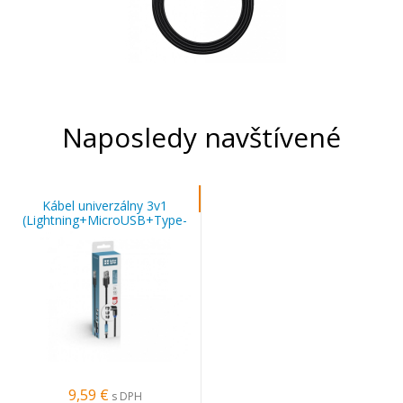
Naposledy navštívené
Kábel univerzálny 3v1
(Lightning+MicroUSB+Type-
C) magnetický, rotácia 540°
2.4A 1m - čierny
9,59 €
s DPH