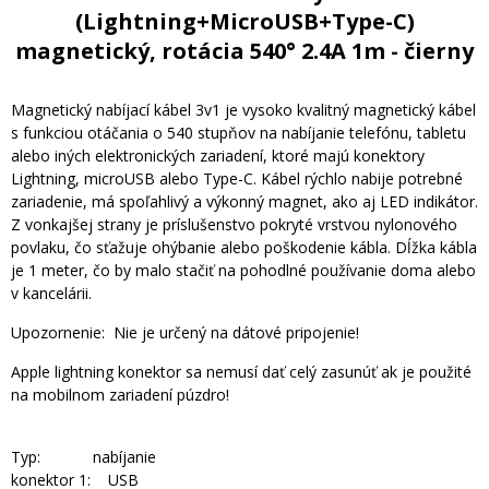
(Lightning+MicroUSB+Type-C)
magnetický, rotácia 540° 2.4A 1m - čierny
Magnetický nabíjací kábel 3v1 je vysoko kvalitný magnetický kábel
s funkciou otáčania o 540 stupňov na nabíjanie telefónu, tabletu
alebo iných elektronických zariadení, ktoré majú konektory
Lightning, microUSB alebo Type-C. Kábel rýchlo nabije potrebné
zariadenie, má spoľahlivý a výkonný magnet, ako aj LED indikátor.
Z vonkajšej strany je príslušenstvo pokryté vrstvou nylonového
povlaku, čo sťažuje ohýbanie alebo poškodenie kábla. Dĺžka kábla
je 1 meter, čo by malo stačiť na pohodlné používanie doma alebo
v kancelárii.
Upozornenie: Nie je určený na dátové pripojenie!
Apple lightning konektor sa nemusí dať celý zasunúť ak je použité
na mobilnom zariadení púzdro!
Typ: nabíjanie
konektor 1: USB