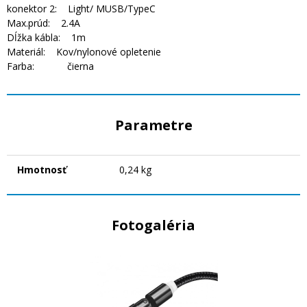
konektor 2: Light/ MUSB/TypeC
Max.prúd: 2.4A
Dĺžka kábla: 1m
Materiál: Kov/nylonové opletenie
Farba: čierna
Parametre
Hmotnosť
0,24 kg
Fotogaléria