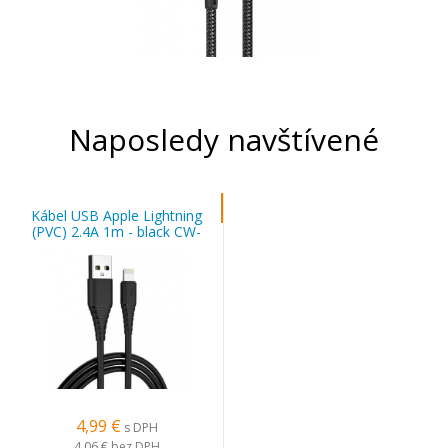
Naposledy navštívené
Kábel USB Apple Lightning
(PVC) 2.4A 1m - black CW-
CBUL034-BK
4,99 €
s DPH
4,06 €
bez DPH