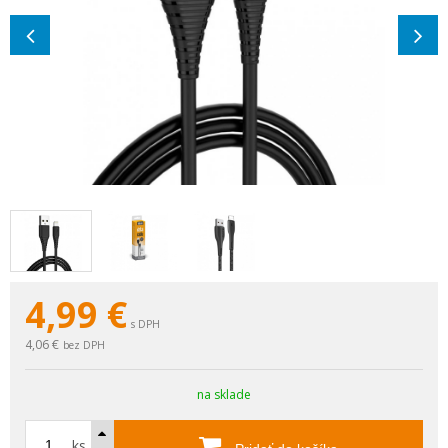
4,99
€
s DPH
4,06 €
bez DPH
na sklade
ks