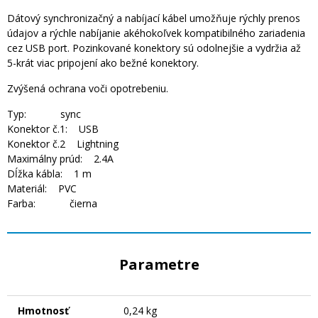
Dátový synchronizačný a nabíjací kábel umožňuje rýchly prenos
údajov a rýchle nabíjanie akéhokoľvek kompatibilného zariadenia
cez USB port. Pozinkované konektory sú odolnejšie a vydržia až
5-krát viac pripojení ako bežné konektory.
Zvýšená ochrana voči opotrebeniu.
Typ: sync
Konektor č.1: USB
Konektor č.2 Lightning
Maximálny prúd: 2.4A
Dĺžka kábla: 1 m
Materiál: PVC
Farba: čierna
Parametre
Hmotnosť
0,24 kg