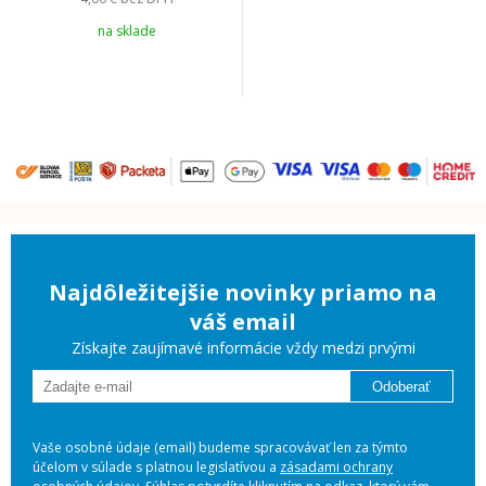
na sklade
Najdôležitejšie novinky priamo na
váš email
Získajte zaujímavé informácie vždy medzi prvými
Odoberať
Vaše osobné údaje (email) budeme spracovávať len za týmto
účelom v súlade s platnou legislatívou a
zásadami ochrany