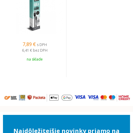
7,89 €
s DPH
6,41 €
bez DPH
na sklade
Najdôležitejšie novinky priamo na