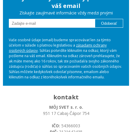
váš email
Získajte zaujímavé informácie vždy medzi prvými
Odoberať
Vaše osobné údaje (email) budeme spracovávať len za týmto
účelom v súlade s platnou legislatívou a
zásadami ochrany
osobných údajov
. Súhlas potvrdíte kliknutím na odkaz, ktorý vám
pošleme na váš email. Kliknutím na odkaz zároveň prehlasujete, že
ak máte menej ako 16 rokov, tak ste požiadal/a svojho zákonného
zástupcu (rodiča) o súhlas so spracovaním vašich osobných údajov.
Súhlas môžete kedykoľvek odvolať písomne, emailom alebo
kliknutím na odkaz z ktoréhokoľvek informačného emailu.
kontakt
MÔJ SVET s. r. o.
951 17 Cabaj-Čápor 754
IČO:
54366003
DIČ:
2121642435