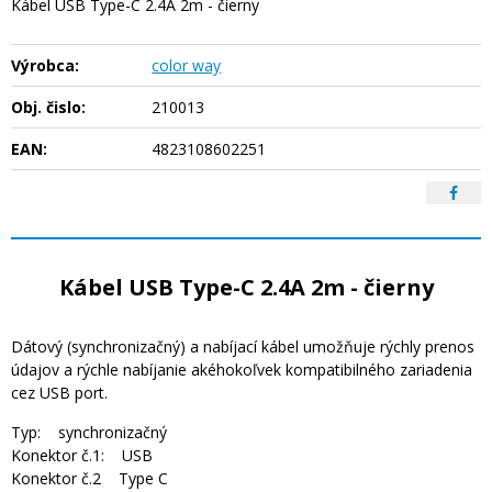
Kábel USB Type-C 2.4A 2m - čierny
Výrobca:
color way
Obj. čislo:
210013
EAN:
4823108602251
Kábel USB Type-C 2.4A 2m - čierny
Dátový (synchronizačný) a nabíjací kábel umožňuje rýchly prenos
údajov a rýchle nabíjanie akéhokoľvek kompatibilného zariadenia
cez USB port.
Typ: synchronizačný
Konektor č.1: USB
Konektor č.2 Type C