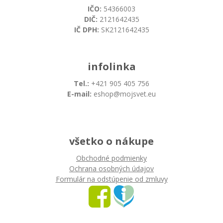
IČO:
54366003
DIČ:
2121642435
IČ DPH:
SK2121642435
infolinka
Tel.:
+421 905 405 756
E-mail:
eshop@mojsvet.eu
všetko o nákupe
Obchodné podmienky
Ochrana osobných údajov
Formulár na odstúpenie od zmluvy