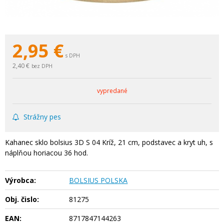
2,95
€
s DPH
2,40 €
bez DPH
vypredané
Strážny pes
Kahanec sklo bolsius 3D S 04 Kríž, 21 cm, podstavec a kryt uh, s
náplňou horiacou 36 hod.
Výrobca:
BOLSIUS POLSKA
Obj. čislo:
81275
EAN:
8717847144263