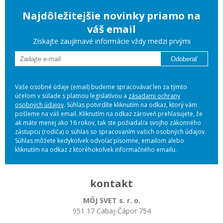
Najdôležitejšie novinky priamo na
váš email
Získajte zaujímavé informácie vždy medzi prvými
Odoberať
Vaše osobné údaje (email) budeme spracovávať len za týmto
účelom v súlade s platnou legislatívou a
zásadami ochrany
osobných údajov
. Súhlas potvrdíte kliknutím na odkaz, ktorý vám
pošleme na váš email. Kliknutím na odkaz zároveň prehlasujete, že
ak máte menej ako 16 rokov, tak ste požiadal/a svojho zákonného
zástupcu (rodiča) o súhlas so spracovaním vašich osobných údajov.
Súhlas môžete kedykoľvek odvolať písomne, emailom alebo
kliknutím na odkaz z ktoréhokoľvek informačného emailu.
kontakt
MÔJ SVET s. r. o.
951 17 Cabaj-Čápor 754