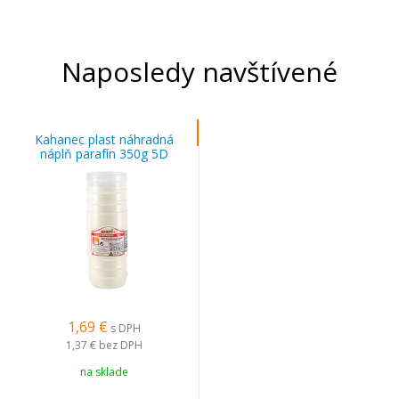
Naposledy navštívené
Kahanec plast náhradná
náplň parafín 350g 5D
1,69 €
s DPH
1,37 €
bez DPH
na sklade