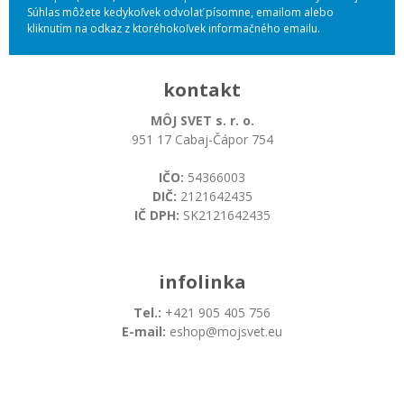
Súhlas môžete kedykoľvek odvolať písomne, emailom alebo
kliknutím na odkaz z ktoréhokoľvek informačného emailu.
kontakt
MÔJ SVET s. r. o.
951 17 Cabaj-Čápor 754
IČO:
54366003
DIČ:
2121642435
IČ DPH:
SK2121642435
infolinka
Tel.:
+421 905 405 756
E-mail:
eshop@mojsvet.eu