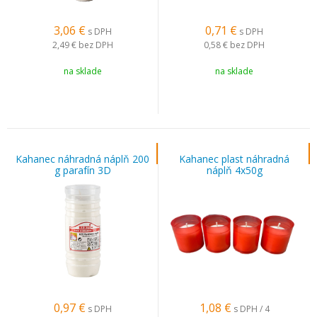
3,06
€
0,71
€
s DPH
s DPH
2,49 €
bez DPH
0,58 €
bez DPH
na sklade
na sklade
Kahanec náhradná náplň 200
Kahanec plast náhradná
g parafín 3D
náplň 4x50g
0,97
€
1,08
€
s DPH
s DPH / 4