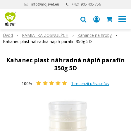
info@mojsvet.eu
+421 905 405 756
Úvod
PAMIATKA ZOSNULÝCH
Kahance na hroby
Kahanec plast náhradná náplň parafín 350g 5D
Kahanec plast náhradná náplň parafín
350g 5D
100%
1
recenzií užívateľov