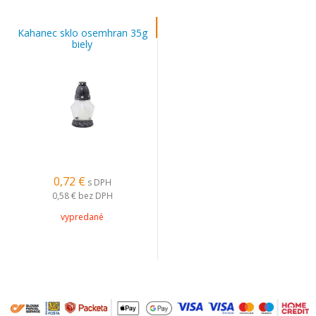
Kahanec sklo osemhran 35g
biely
0,72 €
s DPH
0,58 €
bez DPH
vypredané