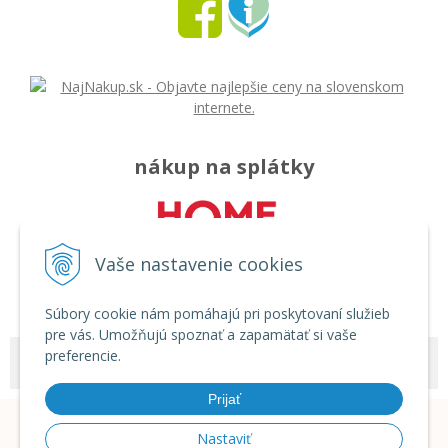
nákup na splátky
Vaše nastavenie cookies
Súbory cookie nám pomáhajú pri poskytovaní služieb
pre vás. Umožňujú spoznať a zapamätať si vaše
preferencie.
© 2026 Môj svet - rozličný tovar •
tvorba eshopu cez UNIobchod
,
webhosting
spoločnosti
WEBYGROUP
Prijať
Nastaviť