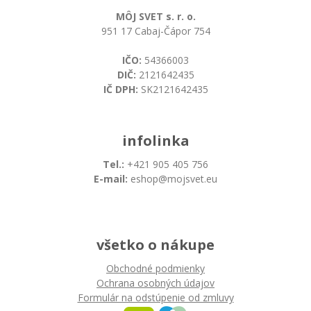
MÔJ SVET s. r. o.
951 17 Cabaj-Čápor 754
IČO:
54366003
DIČ:
2121642435
IČ DPH:
SK2121642435
infolinka
Tel.:
+421 905 405 756
E-mail:
eshop@mojsvet.eu
všetko o nákupe
Obchodné podmienky
Ochrana osobných údajov
Formulár na odstúpenie od zmluvy