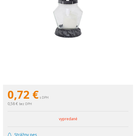
0,72
€
s DPH
0,58 €
bez DPH
vypredané
Strážny pes