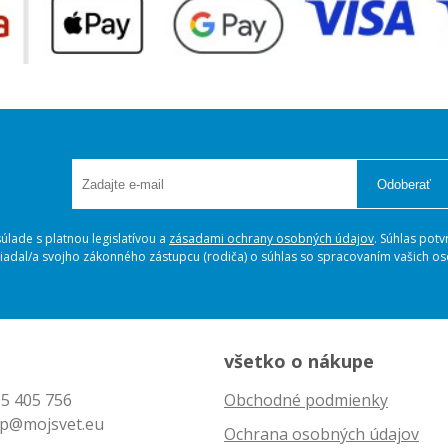
Odoberať
lade s platnou legislatívou a
zásadami ochrany osobných údajov
. Súhlas potv
ožiadal/a svojho zákonného zástupcu (rodiča) o súhlas so spracovaním vašich 
všetko o nákupe
5 405 756
Obchodné podmienky
p@mojsvet.eu
Ochrana osobných údajov