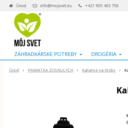
Úvod
info@mojsvet.eu
+421 905 405 756
ZÁHRADKÁRSKE POTREBY
DROGÉRIA
Úvod
PAMIATKA ZOSNULÝCH
Kahance na hroby
K
Ka