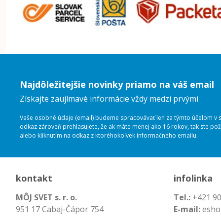
Najdôležitejšie novinky priamo na váš email
Získajte zaujímavé informácie vždy medzi prvými
Vaše osobné údaje (email) budeme spracovávať len za týmto účelom v sú
odkaz zároveň prehlasujete, že ak máte menej ako 16 rokov, tak ste p
alebo kliknutím na odkaz z ktoréhokoľvek informačného emailu.
kontakt
infolinka
MÔJ SVET s. r. o.
Tel.:
+421 90
951 17 Cabaj-Čápor 754
E-mail:
esho