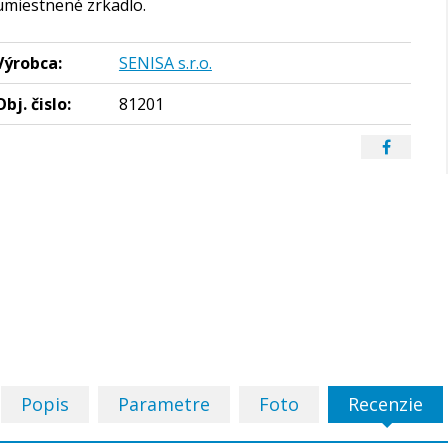
umiestnené zrkadlo.
Výrobca:
SENISA s.r.o.
Obj. čislo:
81201
Popis
Parametre
Foto
Recenzie