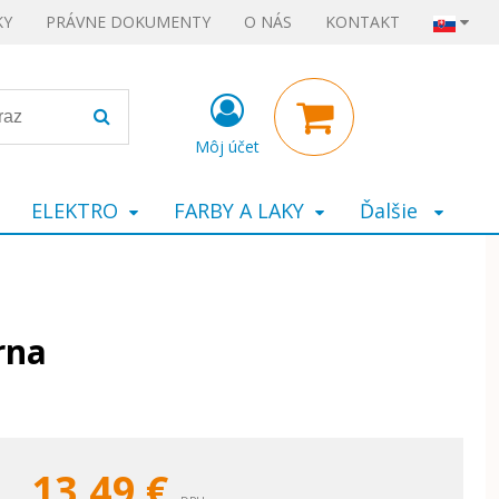
KY
PRÁVNE DOKUMENTY
O NÁS
KONTAKT
Môj účet
ELEKTRO
FARBY A LAKY
Ďalšie
rna
13,49
€