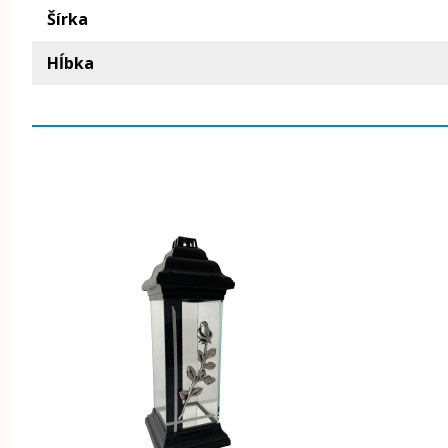
Šírka
Hĺbka