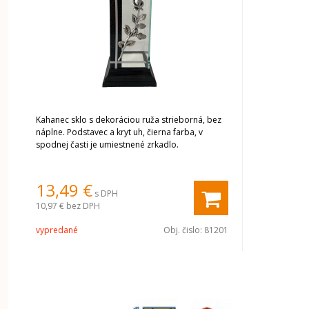
Kahanec sklo s dekoráciou ruža strieborná, bez
náplne. Podstavec a kryt uh, čierna farba, v
spodnej časti je umiestnené zrkadlo.
13,49 €
s DPH
10,97 €
bez DPH
vypredané
Obj. čislo:
81201