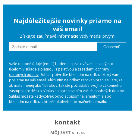
Najdôležitejšie novinky priamo na
váš email
Získajte zaujímavé informácie vždy medzi prvými
Odoberať
Vaše osobné údaje (email) budeme spracovávať len za týmto
účelom v súlade s platnou legislatívou a
zásadami ochrany
osobných údajov
. Súhlas potvrdíte kliknutím na odkaz, ktorý vám
pošleme na váš email. Kliknutím na odkaz zároveň prehlasujete, že
ak máte menej ako 16 rokov, tak ste požiadal/a svojho zákonného
zástupcu (rodiča) o súhlas so spracovaním vašich osobných údajov.
Súhlas môžete kedykoľvek odvolať písomne, emailom alebo
kliknutím na odkaz z ktoréhokoľvek informačného emailu.
kontakt
MÔJ SVET s. r. o.