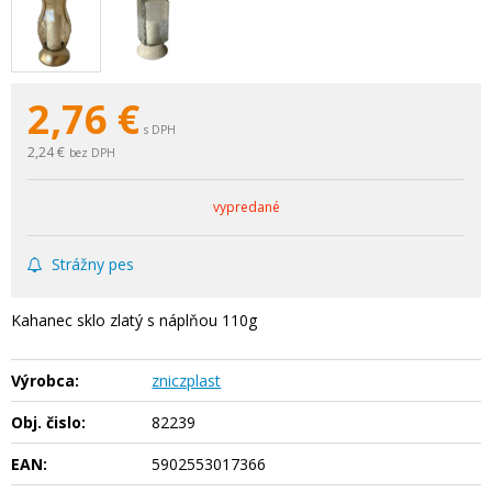
2,76
€
s DPH
2,24 €
bez DPH
vypredané
Strážny pes
Kahanec sklo zlatý s náplňou 110g
Výrobca:
zniczplast
Obj. čislo:
82239
EAN:
5902553017366