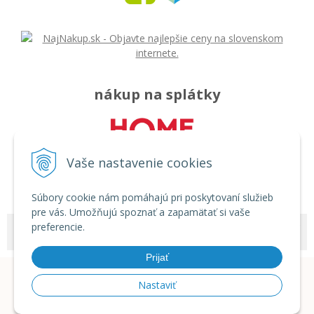
nákup na splátky
Vaše nastavenie cookies
Súbory cookie nám pomáhajú pri poskytovaní služieb
pre vás. Umožňujú spoznať a zapamätať si vaše
preferencie.
© 2026 Môj svet - rozličný tovar •
tvorba eshopu cez UNIobchod
,
webhosting
spoločnosti
WEBYGROUP
Prijať
Nastaviť