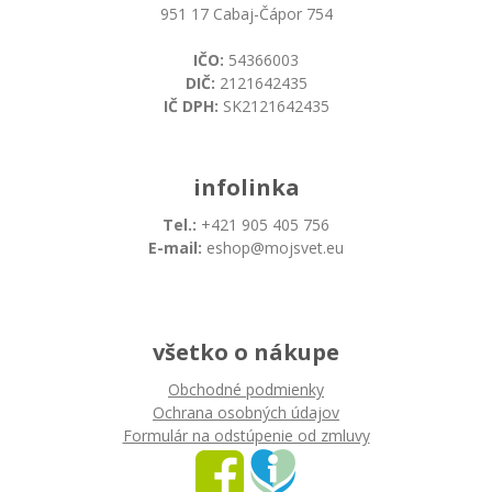
951 17 Cabaj-Čápor 754
IČO:
54366003
DIČ:
2121642435
IČ DPH:
SK2121642435
infolinka
Tel.:
+421 905 405 756
E-mail:
eshop@mojsvet.eu
všetko o nákupe
Obchodné podmienky
Ochrana osobných údajov
Formulár na odstúpenie od zmluvy