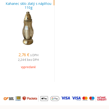
Kahanec sklo zlatý s náplňou
110g
2,76 €
s DPH
2,24 €
bez DPH
vypredané