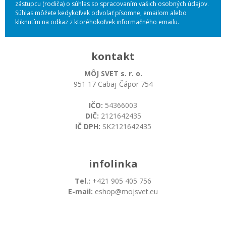
zástupcu (rodiča) o súhlas so spracovaním vašich osobných údajov.
Súhlas môžete kedykoľvek odvolať písomne, emailom alebo
kliknutím na odkaz z ktoréhokoľvek informačného emailu.
kontakt
MÔJ SVET s. r. o.
951 17 Cabaj-Čápor 754
IČO:
54366003
DIČ:
2121642435
IČ DPH:
SK2121642435
infolinka
Tel.:
+421 905 405 756
E-mail:
eshop@mojsvet.eu