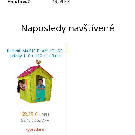
Hmotnosť
13,59 kg
Naposledy navštívené
Keter® MAGIC PLAY HOUSE,
detský 110 x 110 x 146 cm
68,25 €
s DPH
55,49 €
bez DPH
vypredané