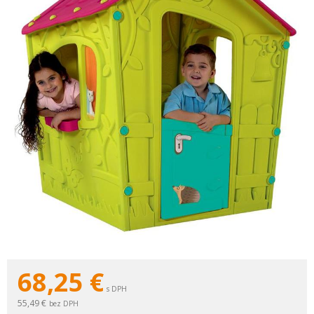
68,25
€
s DPH
55,49 €
bez DPH