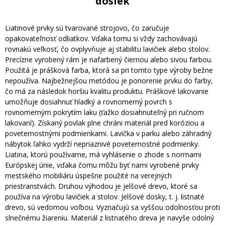
dosiek
Liatinové prvky sú tvarované strojovo, čo zaručuje
opakovateľnosť odliatkov. Vďaka tomu si vždy zachovávajú
rovnakú veľkosť, čo ovplyvňuje aj stabilitu lavičiek alebo stolov.
Precízne vyrobený rám je nafarbený čiernou alebo sivou farbou.
Použitá je prášková farba, ktorá sa pri tomto type výroby bežne
nepoužíva. Najbežnejšou metódou je ponorenie prvku do farby,
čo má za následok horšiu kvalitu produktu. Práškové lakovanie
umožňuje dosiahnuť hladký a rovnomerný povrch s
rovnomerným pokrytím laku (ťažko dosiahnuteľný pri ručnom
lakovaní). Získaný povlak plne chráni materiál pred koróziou a
poveternostnými podmienkami. Lavička v parku alebo záhradný
nábytok ľahko vydrží nepriaznivé poveternostné podmienky.
Liatina, ktorú používame, má vyhlásenie o zhode s normami
Európskej únie, vďaka čomu môžu byť nami vyrobené prvky
mestského mobiliáru úspešne použité na verejných
priestranstvách. Druhou výhodou je jelšové drevo, ktoré sa
používa na výrobu lavičiek a stolov. Jelšové dosky, t. j. listnaté
drevo, sú vedomou voľbou. Vyznačujú sa vyššou odolnosťou proti
slnečnému žiareniu. Materiál z listnatého dreva je navyše odolný