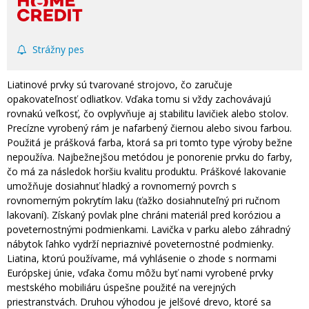
Strážny pes
Liatinové prvky sú tvarované strojovo, čo zaručuje
opakovateľnosť odliatkov. Vďaka tomu si vždy zachovávajú
rovnakú veľkosť, čo ovplyvňuje aj stabilitu lavičiek alebo stolov.
Precízne vyrobený rám je nafarbený čiernou alebo sivou farbou.
Použitá je prášková farba, ktorá sa pri tomto type výroby bežne
nepoužíva. Najbežnejšou metódou je ponorenie prvku do farby,
čo má za následok horšiu kvalitu produktu. Práškové lakovanie
umožňuje dosiahnuť hladký a rovnomerný povrch s
rovnomerným pokrytím laku (ťažko dosiahnuteľný pri ručnom
lakovaní). Získaný povlak plne chráni materiál pred koróziou a
poveternostnými podmienkami. Lavička v parku alebo záhradný
nábytok ľahko vydrží nepriaznivé poveternostné podmienky.
Liatina, ktorú používame, má vyhlásenie o zhode s normami
Európskej únie, vďaka čomu môžu byť nami vyrobené prvky
mestského mobiliáru úspešne použité na verejných
priestranstvách. Druhou výhodou je jelšové drevo, ktoré sa