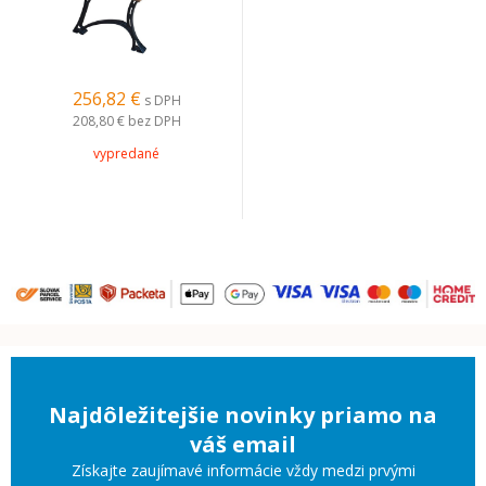
256,82 €
s DPH
208,80 €
bez DPH
vypredané
Najdôležitejšie novinky priamo na
váš email
Získajte zaujímavé informácie vždy medzi prvými