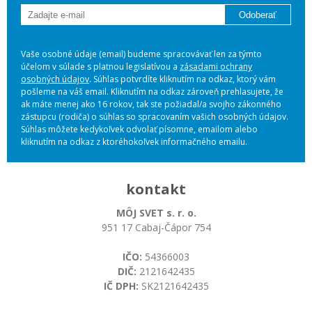
Odoberať
Vaše osobné údaje (email) budeme spracovávať len za týmto
účelom v súlade s platnou legislatívou a
zásadami ochrany
osobných údajov
. Súhlas potvrdíte kliknutím na odkaz, ktorý vám
pošleme na váš email. Kliknutím na odkaz zároveň prehlasujete, že
ak máte menej ako 16 rokov, tak ste požiadal/a svojho zákonného
zástupcu (rodiča) o súhlas so spracovaním vašich osobných údajov.
Súhlas môžete kedykoľvek odvolať písomne, emailom alebo
kliknutím na odkaz z ktoréhokoľvek informačného emailu.
kontakt
MÔJ SVET s. r. o.
951 17 Cabaj-Čápor 754
IČO:
54366003
DIČ:
2121642435
IČ DPH:
SK2121642435