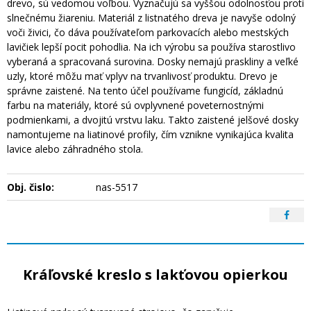
drevo, sú vedomou voľbou. Vyznačujú sa vyššou odolnosťou proti
slnečnému žiareniu. Materiál z listnatého dreva je navyše odolný
voči živici, čo dáva používateľom parkovacích alebo mestských
lavičiek lepší pocit pohodlia. Na ich výrobu sa používa starostlivo
vyberaná a spracovaná surovina. Dosky nemajú praskliny a veľké
uzly, ktoré môžu mať vplyv na trvanlivosť produktu. Drevo je
správne zaistené. Na tento účel používame fungicíd, základnú
farbu na materiály, ktoré sú ovplyvnené poveternostnými
podmienkami, a dvojitú vrstvu laku. Takto zaistené jelšové dosky
namontujeme na liatinové profily, čím vznikne vynikajúca kvalita
lavice alebo záhradného stola.
Obj. čislo:
nas-5517
Kráľovské kreslo s lakťovou opierkou