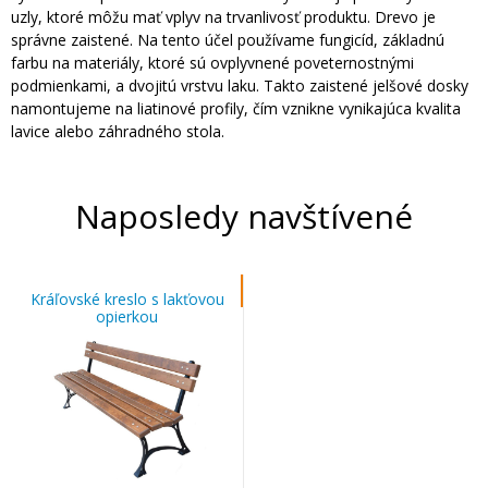
uzly, ktoré môžu mať vplyv na trvanlivosť produktu. Drevo je
správne zaistené. Na tento účel používame fungicíd, základnú
farbu na materiály, ktoré sú ovplyvnené poveternostnými
podmienkami, a dvojitú vrstvu laku. Takto zaistené jelšové dosky
namontujeme na liatinové profily, čím vznikne vynikajúca kvalita
lavice alebo záhradného stola.
Naposledy navštívené
Kráľovské kreslo s lakťovou
opierkou