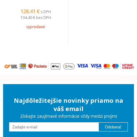
128,41 €
s DPH
104,40 €
bez DPH
vypredané
Najdôležitejšie novinky priamo na
váš email
Získajte zaujímavé informácie vždy medzi prvými
Odoberať