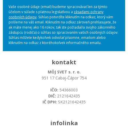
Vaše osobné údaje (email) budeme spracovávať len za týmto
účelom v súlade s platnou legislatívou a
zásadami ochrany
osobných údajov
. Súhlas potvrdíte kliknutím na odkaz, ktorý vám
pošleme na váš email. Kliknutím na odkaz zároveň prehlasujete, že
ak máte menej ako 16 rokov, tak ste požiadal/a svojho zákonného
zástupcu (rodiča) o súhlas so spracovaním vašich osobných údajov.
Súhlas môžete kedykoľvek odvolať písomne, emailom alebo
kliknutím na odkaz z ktoréhokoľvek informačného emailu.
kontakt
MÔJ SVET s. r. o.
951 17 Cabaj-Čápor 754
IČO:
54366003
DIČ:
2121642435
IČ DPH:
SK2121642435
infolinka