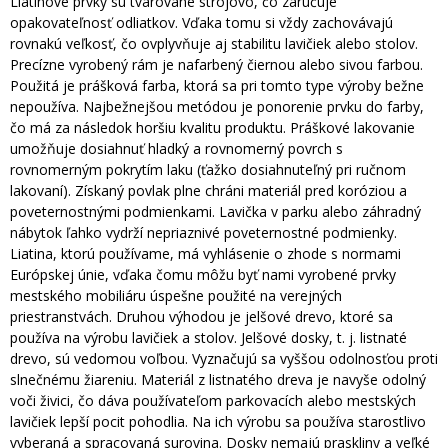
Liatinové prvky sú tvarované strojovo, čo zaručuje
opakovateľnosť odliatkov. Vďaka tomu si vždy zachovávajú
rovnakú veľkosť, čo ovplyvňuje aj stabilitu lavičiek alebo stolov.
Precízne vyrobený rám je nafarbený čiernou alebo sivou farbou.
Použitá je prášková farba, ktorá sa pri tomto type výroby bežne
nepoužíva. Najbežnejšou metódou je ponorenie prvku do farby,
čo má za následok horšiu kvalitu produktu. Práškové lakovanie
umožňuje dosiahnuť hladký a rovnomerný povrch s
rovnomerným pokrytím laku (ťažko dosiahnuteľný pri ručnom
lakovaní). Získaný povlak plne chráni materiál pred koróziou a
poveternostnými podmienkami. Lavička v parku alebo záhradný
nábytok ľahko vydrží nepriaznivé poveternostné podmienky.
Liatina, ktorú používame, má vyhlásenie o zhode s normami
Európskej únie, vďaka čomu môžu byť nami vyrobené prvky
mestského mobiliáru úspešne použité na verejných
priestranstvách. Druhou výhodou je jelšové drevo, ktoré sa
používa na výrobu lavičiek a stolov. Jelšové dosky, t. j. listnaté
drevo, sú vedomou voľbou. Vyznačujú sa vyššou odolnosťou proti
slnečnému žiareniu. Materiál z listnatého dreva je navyše odolný
voči živici, čo dáva používateľom parkovacích alebo mestských
lavičiek lepší pocit pohodlia. Na ich výrobu sa používa starostlivo
vyberaná a spracovaná surovina. Dosky nemajú praskliny a veľké