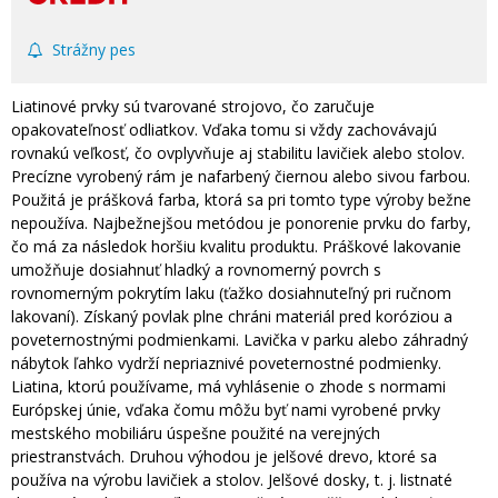
Strážny pes
Liatinové prvky sú tvarované strojovo, čo zaručuje
opakovateľnosť odliatkov. Vďaka tomu si vždy zachovávajú
rovnakú veľkosť, čo ovplyvňuje aj stabilitu lavičiek alebo stolov.
Precízne vyrobený rám je nafarbený čiernou alebo sivou farbou.
Použitá je prášková farba, ktorá sa pri tomto type výroby bežne
nepoužíva. Najbežnejšou metódou je ponorenie prvku do farby,
čo má za následok horšiu kvalitu produktu. Práškové lakovanie
umožňuje dosiahnuť hladký a rovnomerný povrch s
rovnomerným pokrytím laku (ťažko dosiahnuteľný pri ručnom
lakovaní). Získaný povlak plne chráni materiál pred koróziou a
poveternostnými podmienkami. Lavička v parku alebo záhradný
nábytok ľahko vydrží nepriaznivé poveternostné podmienky.
Liatina, ktorú používame, má vyhlásenie o zhode s normami
Európskej únie, vďaka čomu môžu byť nami vyrobené prvky
mestského mobiliáru úspešne použité na verejných
priestranstvách. Druhou výhodou je jelšové drevo, ktoré sa
používa na výrobu lavičiek a stolov. Jelšové dosky, t. j. listnaté