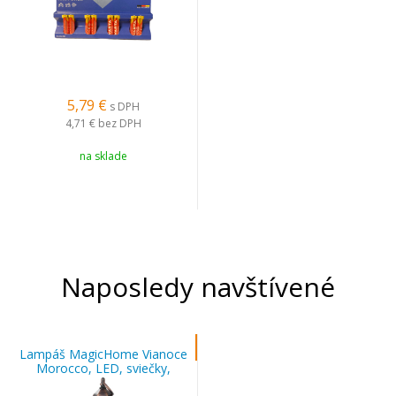
5,79
€
s DPH
4,71 €
bez DPH
na sklade
Naposledy navštívené
Lampáš MagicHome Vianoce
Morocco, LED, sviečky,
čierny, 3xAAA, plast, časovač,