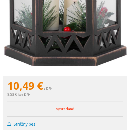
10,49
€
s DPH
8,53 €
bez DPH
vypredané
Strážny pes