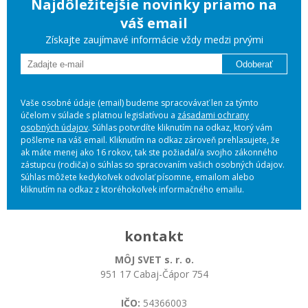
Najdôležitejšie novinky priamo na
váš email
Získajte zaujímavé informácie vždy medzi prvými
Odoberať
Vaše osobné údaje (email) budeme spracovávať len za týmto
účelom v súlade s platnou legislatívou a
zásadami ochrany
osobných údajov
. Súhlas potvrdíte kliknutím na odkaz, ktorý vám
pošleme na váš email. Kliknutím na odkaz zároveň prehlasujete, že
ak máte menej ako 16 rokov, tak ste požiadal/a svojho zákonného
zástupcu (rodiča) o súhlas so spracovaním vašich osobných údajov.
Súhlas môžete kedykoľvek odvolať písomne, emailom alebo
kliknutím na odkaz z ktoréhokoľvek informačného emailu.
kontakt
MÔJ SVET s. r. o.
951 17 Cabaj-Čápor 754
IČO:
54366003