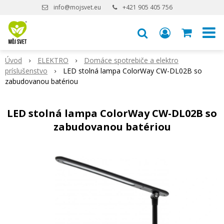
info@mojsvet.eu
+421 905 405 756
Úvod
ELEKTRO
Domáce spotrebiče a elektro
príslušenstvo
LED stolná lampa ColorWay CW-DL02B so
zabudovanou batériou
LED stolná lampa ColorWay CW-DL02B so
zabudovanou batériou