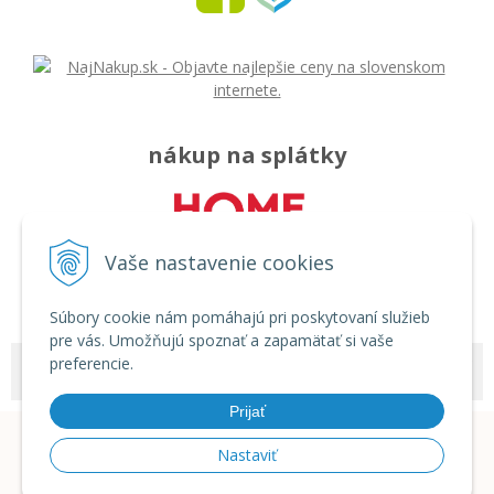
nákup na splátky
Vaše nastavenie cookies
Súbory cookie nám pomáhajú pri poskytovaní služieb
pre vás. Umožňujú spoznať a zapamätať si vaše
preferencie.
© 2026 Môj svet - rozličný tovar •
tvorba eshopu cez UNIobchod
,
webhosting
spoločnosti
WEBYGROUP
Prijať
Nastaviť