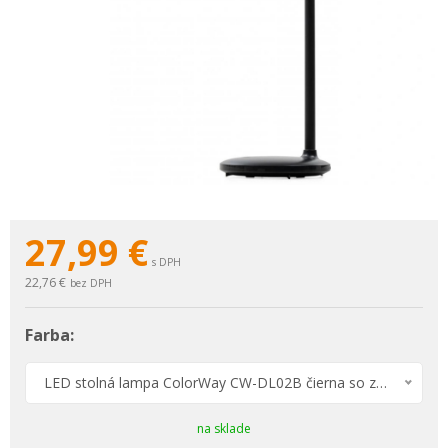
27,99
€
s DPH
22,76 €
bez DPH
Farba:
LED stolná lampa ColorWay CW-DL02B čierna so zabudovanou batériou
na sklade