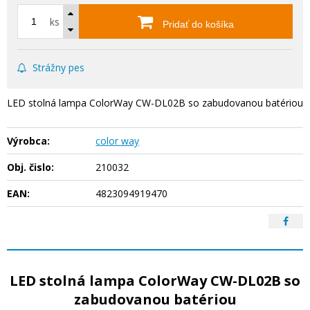
ks
Pridať do košíka
Strážny pes
LED stolná lampa ColorWay CW-DL02B so zabudovanou batériou
Výrobca:
color way
Obj. čislo:
210032
EAN:
4823094919470
LED stolná lampa ColorWay CW-DL02B so
zabudovanou batériou