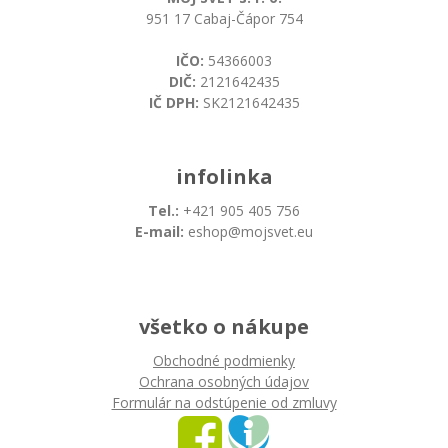
951 17 Cabaj-Čápor 754
IČO:
54366003
DIČ:
2121642435
IČ DPH:
SK2121642435
infolinka
Tel.:
+421 905 405 756
E-mail:
eshop@mojsvet.eu
všetko o nákupe
Obchodné podmienky
Ochrana osobných údajov
Formulár na odstúpenie od zmluvy