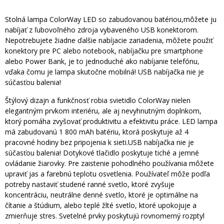
Stolná lampa ColorWay LED so zabudovanou batériou,môžete ju
nabíjať z ľubovoľného zdroja vybaveného USB konektorom.
Nepotrebujete žiadne ďalšie nabíjacie zariadenia, môžete použiť
konektory pre PC alebo notebook, nabíjačku pre smartphone
alebo Power Bank, je to jednoduché ako nabíjanie telefónu,
vďaka čomu je lampa skutočne mobilná! USB nabíjačka nie je
súčasťou balenia!
Štýlový dizajn a funkčnosť robia svietidlo ColorWay nielen
elegantným prvkom interiéru, ale aj nevyhnutným doplnkom,
ktorý pomáha zvyšovať produktivitu a efektivitu práce. LED lampa
má zabudovanú 1 800 mAh batériu, ktorá poskytuje až 4
pracovné hodiny bez pripojenia k sieti.USB nabíjačka nie je
súčasťou balenia! Dotykové tlačidlo poskytuje tiché a jemné
ovládanie žiarovky. Pre zaistenie pohodlného používania môžete
upraviť jas a farebnú teplotu osvetlenia. Používateľ môže podľa
potreby nastaviť studené ranné svetlo, ktoré zvyšuje
koncentráciu, neutrálne denné svetlo, ktoré je optimálne na
čítanie a štúdium, alebo teplé žlté svetlo, ktoré upokojuje a
zmierňuje stres. Svetelné prvky poskytujú rovnomerný rozptyl