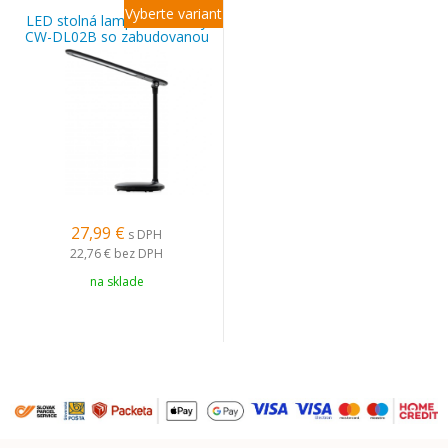
Vyberte variant
LED stolná lampa ColorWay
CW-DL02B so zabudovanou
batériou
27,99 €
s DPH
22,76 €
bez DPH
na sklade