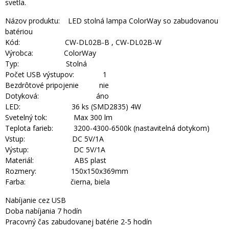
svetla.
Názov produktu: LED stolná lampa ColorWay so zabudovanou
batériou
Kód: CW-DL02B-B , CW-DL02B-W
Výrobca: ColorWay
Typ: Stolná
Počet USB výstupov: 1
Bezdrôtové pripojenie nie
Dotyková: áno
LED: 36 ks (SMD2835) 4W
Svetelný tok: Max 300 lm
Teplota farieb: 3200-4300-6500k (nastavitelná dotykom)
Vstup: DC 5V/1A
Výstup: DC 5V/1A
Materiál: ABS plast
Rozmery: 150x150x369mm
Farba: čierna, biela
Nabíjanie cez USB
Doba nabíjania 7 hodín
Pracovný čas zabudovanej batérie 2-5 hodín