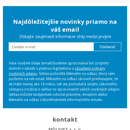
Najdôležitejšie novinky priamo na
váš email
Získajte zaujímavé informácie vždy medzi prvými
Odoberať
Vaše osobné údaje (email) budeme spracovávať len za týmto
účelom v súlade s platnou legislatívou a
zásadami ochrany
osobných údajov
. Súhlas potvrdíte kliknutím na odkaz, ktorý vám
pošleme na váš email. Kliknutím na odkaz zároveň prehlasujete, že
ak máte menej ako 16 rokov, tak ste požiadal/a svojho zákonného
zástupcu (rodiča) o súhlas so spracovaním vašich osobných údajov.
Súhlas môžete kedykoľvek odvolať písomne, emailom alebo
kliknutím na odkaz z ktoréhokoľvek informačného emailu.
kontakt
MÔJ SVET s. r. o.