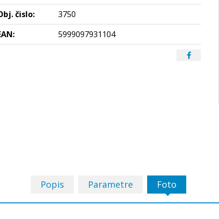
Obj. čislo:
3750
EAN:
5999097931104
Popis
Parametre
Foto