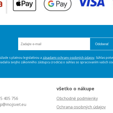
Odoberať
lade s platnou legislatívou a
zásadami ochrany osobných údajov
. Súhlas potv
ožiadal/a svojho zákonného zástupcu (rodiča) o súhlas so spracovaním vašich 
všetko o nákupe
5 405 756
Obchodné podmienky
p@mojsvet.eu
Ochrana osobných údajov