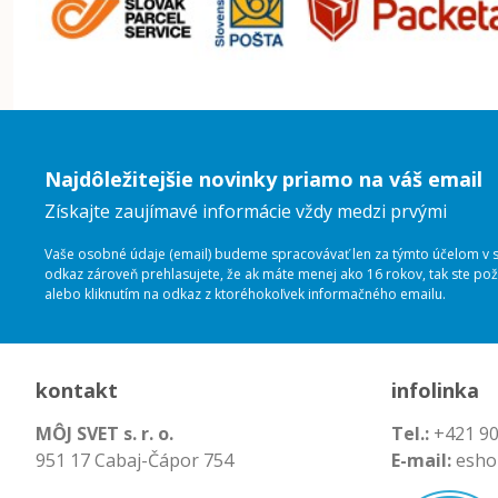
Najdôležitejšie novinky priamo na váš email
Získajte zaujímavé informácie vždy medzi prvými
Vaše osobné údaje (email) budeme spracovávať len za týmto účelom v sú
odkaz zároveň prehlasujete, že ak máte menej ako 16 rokov, tak ste p
alebo kliknutím na odkaz z ktoréhokoľvek informačného emailu.
kontakt
infolinka
MÔJ SVET s. r. o.
Tel.:
+421 90
951 17 Cabaj-Čápor 754
E-mail:
esho