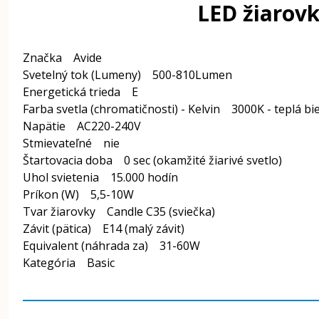
LED žiarov
Značka Avide
Svetelný tok (Lumeny) 500-810Lumen
Energetická trieda E
Farba svetla (chromatičnosti) - Kelvin 3000K - teplá bi
Napätie AC220-240V
Stmievateľné nie
Štartovacia doba 0 sec (okamžité žiarivé svetlo)
Uhol svietenia 15.000 hodín
Príkon (W) 5,5-10W
Tvar žiarovky Candle C35 (sviečka)
Závit (pätica) E14 (malý závit)
Equivalent (náhrada za) 31-60W
Kategória Basic