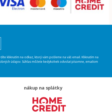
rdíte kliknutím na odkaz, ktorý vám pošleme na váš email. Kliknutím na
osobných údajov. Súhlas môžete kedykoľvek odvolať písomne, emailom
nákup na splátky