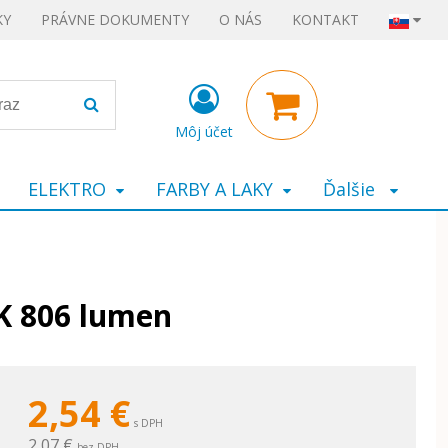
KY
PRÁVNE DOKUMENTY
O NÁS
KONTAKT
Môj účet
ELEKTRO
FARBY A LAKY
Ďalšie
K 806 lumen
2,54
€
s DPH
2,07 €
bez DPH