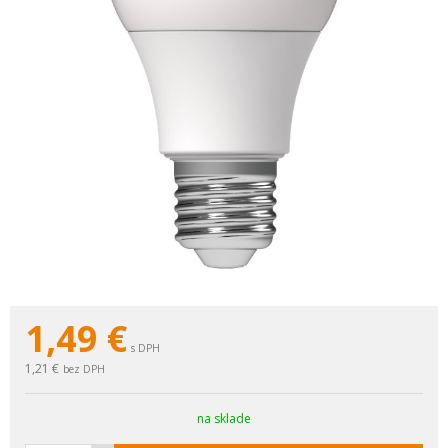
1,49
€
s DPH
1,21 €
bez DPH
na sklade