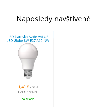
Naposledy navštívené
LED žiarovka Avide VALUE
LED Globe 8W E27 A60 NW
1,49 €
s DPH
1,21 €
bez DPH
na sklade