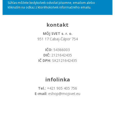
Súhlas môžete kedykoľvek odvolať písomne, emailom alebo
kliknutím na odkaz z ktoréhokoľvek informačného emailu.
kontakt
MÔJ SVET s. r. o.
951 17 Cabaj-Čápor 754
IČO:
54366003
DIČ:
2121642435
IČ DPH:
SK2121642435
infolinka
Tel.:
+421 905 405 756
E-mail:
eshop@mojsvet.eu