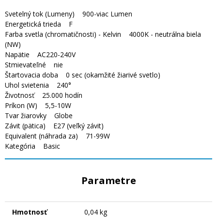
Svetelný tok (Lumeny) 900-viac Lumen
Energetická trieda F
Farba svetla (chromatičnosti) - Kelvin 4000K - neutrálna biela
(NW)
Napätie AC220-240V
Stmievateľné nie
Štartovacia doba 0 sec (okamžité žiarivé svetlo)
Uhol svietenia 240°
Životnosť 25.000 hodín
Príkon (W) 5,5-10W
Tvar žiarovky Globe
Závit (pätica) E27 (veľký závit)
Equivalent (náhrada za) 71-99W
Kategória Basic
Parametre
Hmotnosť
0,04 kg