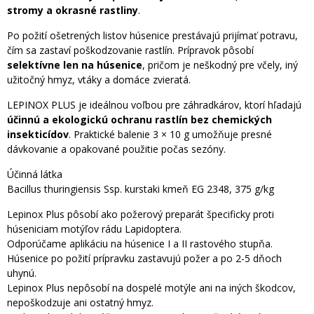
stromy a okrasné rastliny
.
Po požití ošetrených listov húsenice prestávajú prijímať potravu,
čím sa zastaví poškodzovanie rastlín. Prípravok pôsobí
selektívne len na húsenice
, pričom je neškodný pre včely, iný
užitočný hmyz, vtáky a domáce zvieratá.
LEPINOX PLUS je ideálnou voľbou pre záhradkárov, ktorí hľadajú
účinnú a ekologickú ochranu rastlín bez chemických
insekticídov
. Praktické balenie 3 × 10 g umožňuje presné
dávkovanie a opakované použitie počas sezóny.
Účinná látka
Bacillus thuringiensis Ssp. kurstaki kmeň EG 2348, 375 g/kg
Lepinox Plus pôsobí ako požerový preparát špecificky proti
húseniciam motýľov rádu Lapidoptera.
Odporúčame aplikáciu na húsenice I a II rastového stupňa.
Húsenice po požití prípravku zastavujú požer a po 2-5 dňoch
uhynú.
Lepinox Plus nepôsobí na dospelé motýle ani na iných škodcov,
nepoškodzuje ani ostatný hmyz.