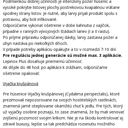
Podmienkou dobrej účinnosti je intenzívny požer húseníc a
vysoké pokrytie listovej plochy postrekovou kvapalinou vrátane
spodnej strany listov. Je nutné, aby larvy prijali produkt spolu s
potravou, aby boli infikované.
Odporúčame vykonať ošetrenie v dobe liahnutia z vajíčok,
prípadne v ranných vývojových štádiach lariev (I a II rastu).
Po príjme prípravku odporúčanej dávky, larvy zastavia požer a
uhyn nastáva po niekoľkých dňoch.
V prípade potreby aplikáciu opakujte a to v rozmedzí 7-10 dní.
Pre reguláciu jednej generácie sú možné max. 3 aplikácie.
Lepinox Plus dosahuje priemernú účinnosť.
Ak dôjde do 48 hod. po aplikácii k zrážkam, odporúčame
ošetrenie opakovať.
Vijačka krušpánová
Pre húsenice Vijačky krušpánovej (Cydalima perspectalis), ktoré
prezimovali nepozorovane na svojich hostitelských rastlinách,
znamená jarné oteplovanie okamžitú chuť k jedlu. Pre tých, ktorý
už vyjačky osobne poznajú, to zase znamená, že by mali venovať
zvýšenú pozornosť svojim kríkom. Nie je na škodu kontrolovať aj
zdravé buxusy, lepšie sa tak predchádza rozvinutiu možného