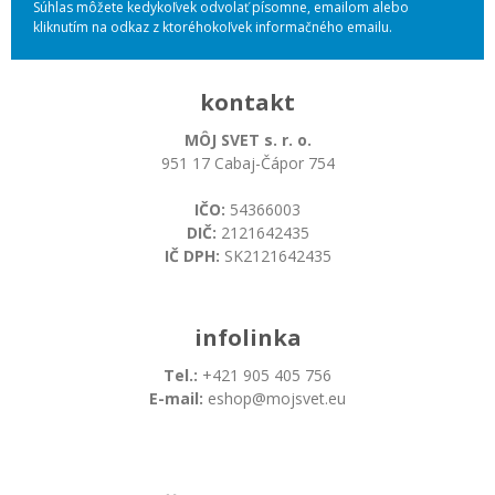
Súhlas môžete kedykoľvek odvolať písomne, emailom alebo
kliknutím na odkaz z ktoréhokoľvek informačného emailu.
kontakt
MÔJ SVET s. r. o.
951 17 Cabaj-Čápor 754
IČO:
54366003
DIČ:
2121642435
IČ DPH:
SK2121642435
infolinka
Tel.:
+421 905 405 756
E-mail:
eshop@mojsvet.eu