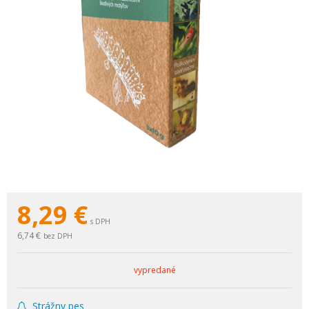
8,29
€
s DPH
6,74 €
bez DPH
vypredané
Strážny pes