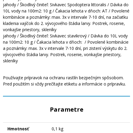
jahody / Škodlivý činiteľ: Sivkavec Spodoptera littoralis / Dávka do
10L vody na 100m2: 10 g / Čakacia lehota v dňoch: AT / Povolené
kombinácie a poznámky: max. 3x v intervale 7-10 dní, na začiatku
kladenia vajíčok do 2. vývojového štádia larvy. Postrek, rosenie,
vonkajšie priestory, skleníky
jahody / Škodlivý činiteľ: Sivkavec stavikrový / Dávka do 10L vody
na 100m2: 10 g / Čakacia lehota v dňoch: / Povolené kombinácie
a poznámky: max. 3x v intervale 7-10 dní, pri zistení výskytu do 2.
vývojového štádia larvy. Postrek, rosenie, vonkajšie priestory,
skleníky
Používajte prípravok na ochranu rastlín bezpečným spôsobom.
Pred použitím si vždy prečítajte etiketu a informácie o prípravku.
Parametre
Hmotnosť
0,1 kg