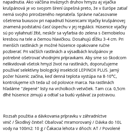
napadnutia. Ako väčšina inváznych druhov hmyzu aj vijačka
krušpánová je vo svojom šírení úspešná preto, že v Európe zatiaľ
nemá svojho prirodzeného nepriateľa. Správne načasovanie
ošetrenia buxusov pri napadnutí húsenicami Vijačky krušpánovej
znamená podstatnú časť úspechu v jej regulácii. Húsenice vijačky
sú po vyliahnutí žlté, neskôr sa vyfarbia do zelena s čiernobielou
kresbou na tele a čiernou hlavičkou. Dosahujú dĺžku 3-4 cm. Pri
menších rastlinách je možné húsenice opakovane ručne
pozbierať. Pri väčších rastlinách a výsadbách krušpánov je
potrebné ošetrovať vhodnými prípravkami. Aby sme so škodcom
nelikvidovali všetok hmyzí život na rastlinách, doporučujeme
používať selektívny biologický insekticíd LEPINOX PLUS. Jarný
požer húseníc začína, keď denná teplota vystúpa na 8-10°C,
kontrolujeme ich teda už od polovice marca. Na rastlinách
hľadáme "zlepené" listy na vrcholkoch vetvičiek. Tam cca. 0,5cm
dlhé húsenice zimujú a odtiaľ sa budú vydávať za potravou.
Rozsah použitia a dávkovania prípravku v záhradníctve
vinič / Škodlivý činiteľ: Obaľovač mramorovaný / Dávka do 10L
vody na 100m2: 10 g / Čakacia lehota v dňoch: AT / Povolené