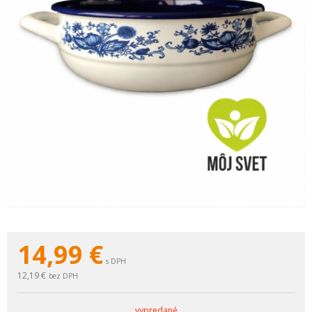
14,99
€
s DPH
12,19 €
bez DPH
vypredané