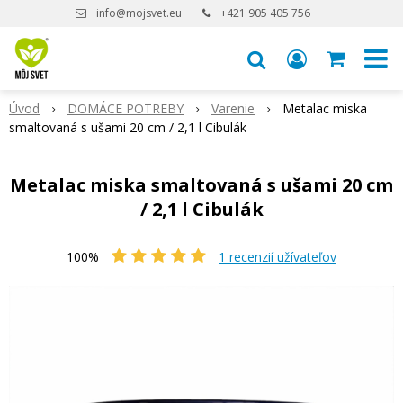
info@mojsvet.eu
+421 905 405 756
Úvod
DOMÁCE POTREBY
Varenie
Metalac miska
smaltovaná s ušami 20 cm / 2,1 l Cibulák
Metalac miska smaltovaná s ušami 20 cm
/ 2,1 l Cibulák
100%
1
recenzií užívateľov