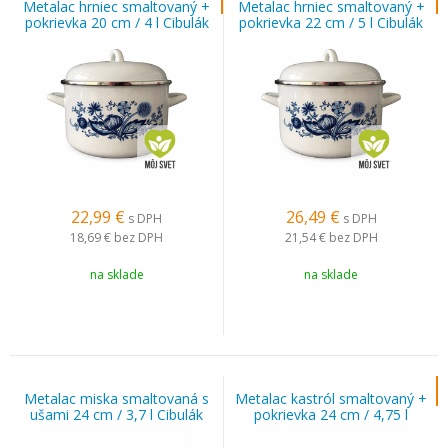
Metalac hrniec smaltovaný +
Metalac hrniec smaltovaný +
pokrievka 20 cm / 4 l Cibulák
pokrievka 22 cm / 5 l Cibulák
22,99
€
26,49
€
s DPH
s DPH
18,69 €
bez DPH
21,54 €
bez DPH
na sklade
na sklade
Metalac miska smaltovaná s
Metalac kastról smaltovaný +
ušami 24 cm / 3,7 l Cibulák
pokrievka 24 cm / 4,75 l
Cibulák