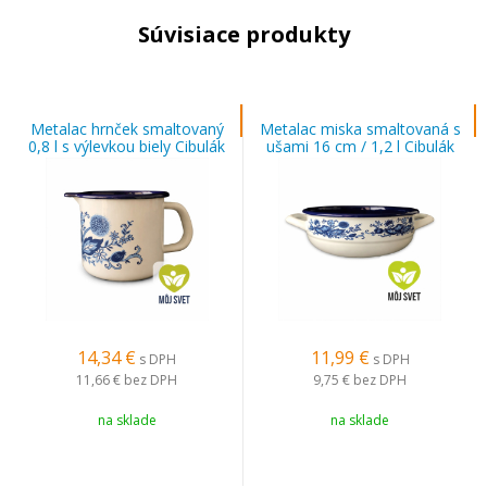
Súvisiace produkty
Metalac hrnček smaltovaný
Metalac miska smaltovaná s
0,8 l s výlevkou biely Cibulák
ušami 16 cm / 1,2 l Cibulák
14,34
€
11,99
€
s DPH
s DPH
11,66 €
bez DPH
9,75 €
bez DPH
na sklade
na sklade