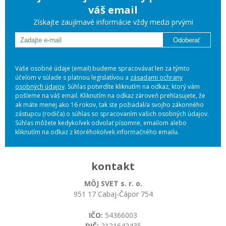
váš email
Získajte zaujímavé informácie vždy medzi prvými
Odoberať
Vaše osobné údaje (email) budeme spracovávať len za týmto
účelom v súlade s platnou legislatívou a
zásadami ochrany
osobných údajov
. Súhlas potvrdíte kliknutím na odkaz, ktorý vám
pošleme na váš email. Kliknutím na odkaz zároveň prehlasujete, že
ak máte menej ako 16 rokov, tak ste požiadal/a svojho zákonného
zástupcu (rodiča) o súhlas so spracovaním vašich osobných údajov.
Súhlas môžete kedykoľvek odvolať písomne, emailom alebo
kliknutím na odkaz z ktoréhokoľvek informačného emailu.
kontakt
MÔJ SVET s. r. o.
951 17 Cabaj-Čápor 754
IČO:
54366003
DIČ:
2121642435