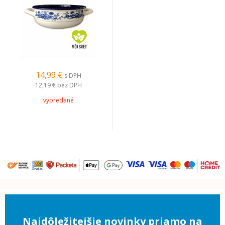
14,99 €
s DPH
12,19 €
bez DPH
vypredané
Najdôležitejšie novinky priamo na