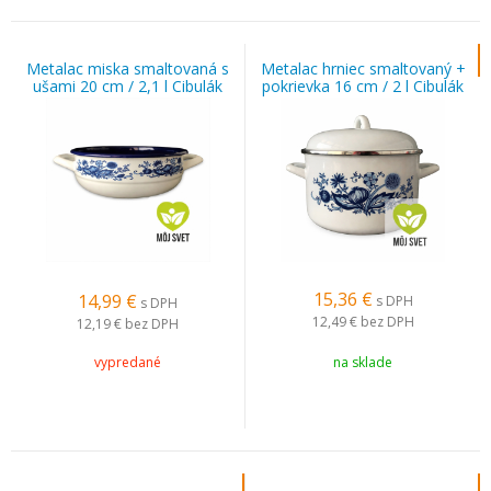
Metalac miska smaltovaná s
Metalac hrniec smaltovaný +
ušami 20 cm / 2,1 l Cibulák
pokrievka 16 cm / 2 l Cibulák
15,36
€
14,99
€
s DPH
s DPH
12,49 €
bez DPH
12,19 €
bez DPH
vypredané
na sklade