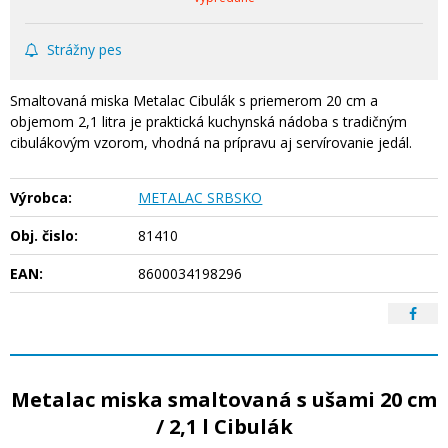
Strážny pes
Smaltovaná miska Metalac Cibulák s priemerom 20 cm a
objemom 2,1 litra je praktická kuchynská nádoba s tradičným
cibulákovým vzorom, vhodná na prípravu aj servírovanie jedál.
Výrobca:
METALAC SRBSKO
Obj. čislo:
81410
EAN:
8600034198296
Metalac miska smaltovaná s ušami 20 cm
/ 2,1 l Cibulák