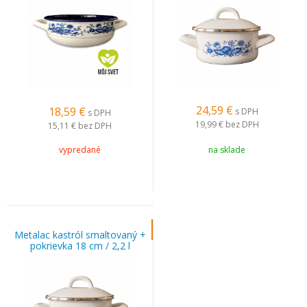
24,59
€
18,59
€
s DPH
s DPH
19,99 €
bez DPH
15,11 €
bez DPH
vypredané
na sklade
Metalac kastról smaltovaný +
pokrievka 18 cm / 2,2 l
Cibulák