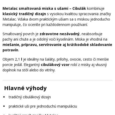
Metalac smaltovaná miska s ušami – Cibulák
kombinuje
klasický tradičný dizajn
s vysokou kvalitou spracovania značky
Metalac. Vďaka dvom praktickým ušiam sa s miskou jednoducho
manipuluje, čo oceníte pri každodennom používaní.
Smaltovaný povrch je
zdravotne nezávadný
, neabsorbuje
pachy ani chute a je odolný voči kyselinám. Miska je vhodná na
miešanie, prípravu, servírovanie aj krátkodobé skladovanie
potravín
.
Objem 2,1
l
je ideálny na šaláty, prílohy, ovocie, cesto či menšie
porcie jedál. Elegantný
cibulákový vzor
robí z misky aj vkusný
doplnok na stôl alebo do vitríny.
Hlavné výhody
tradičný cibulákový dizajn
praktické uši pre jednoduchú manipuláciu