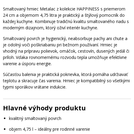
Smaltovaný hrniec Metalac z kolekcie HAPPINESS s priemerom
24 cm a objemom 4,75 litra je praktický a štýlový pomocník do
každej kuchyne. Kombinuje tradičnú kvalitu smaltovaného riadu s
moderným dizajnom, ktorý oživí interiér kuchyne.
Smaltovaný povrch je hygienický, neabsorbuje pachy ani chute a
je odolný voči poškriabaniu pri bežnom používaní. Hrniec je
vhodný na prípravu polievok, omáčok, cestovín, dusených jedál či
príloh. Vďaka rovnomernému rozvodu tepla umožňuje efektívne
varenie a úsporu energie.
Súčasťou balenia je praktická pokrievka, ktorá pomáha udržiavať
teplotu a skracuje čas varenia. Hrniec je kompatibilný so všetkými
typmi sporákov vrátane indukcie.
Hlavné výhody produktu
kvalitný smaltovaný povrch
objem 4,75 l – ideálny pre rodinné varenie