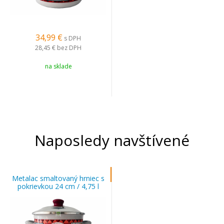
34,99
€
s DPH
28,45 €
bez DPH
na sklade
Naposledy navštívené
Metalac smaltovaný hrniec s
pokrievkou 24 cm / 4,75 l
HAPPINESS