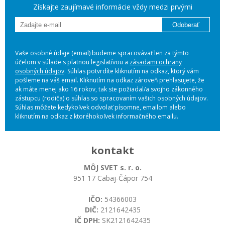
Získajte zaujímavé informácie vždy medzi prvými
Odoberať
Vaše osobné údaje (email) budeme spracovávať len za týmto
účelom v súlade s platnou legislatívou a
zásadami ochrany
osobných údajov
. Súhlas potvrdíte kliknutím na odkaz, ktorý vám
pošleme na váš email. Kliknutím na odkaz zároveň prehlasujete, že
ak máte menej ako 16 rokov, tak ste požiadal/a svojho zákonného
zástupcu (rodiča) o súhlas so spracovaním vašich osobných údajov.
Súhlas môžete kedykoľvek odvolať písomne, emailom alebo
kliknutím na odkaz z ktoréhokoľvek informačného emailu.
kontakt
MÔJ SVET s. r. o.
951 17 Cabaj-Čápor 754
IČO:
54366003
DIČ:
2121642435
IČ DPH:
SK2121642435