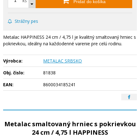
ks
Pridať do košíka
Strážny pes
Metalac HAPPINESS 24 cm / 4,75 l je kvalitný smaltovaný hrniec s
pokrievkou, ideálny na každodenné varenie pre celú rodinu.
Výrobca:
METALAC SRBSKO
Obj. čislo:
81838
EAN:
8600034185241
Metalac smaltovaný hrniec s pokrievkou
24 cm / 4,75 l HAPPINESS