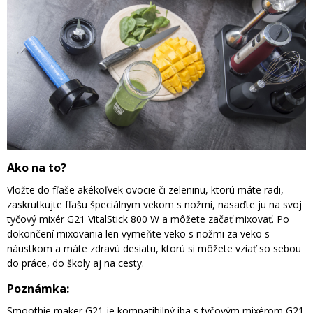
Ako na to?
Vložte do fľaše akékoľvek ovocie či zeleninu, ktorú máte radi,
zaskrutkujte fľašu špeciálnym vekom s nožmi, nasaďte ju na svoj
tyčový mixér G21 VitalStick 800 W a môžete začať mixovať. Po
dokončení mixovania len vymeňte veko s nožmi za veko s
náustkom a máte zdravú desiatu, ktorú si môžete vziať so sebou
do práce, do školy aj na cesty.
Poznámka:
Smoothie maker G21 je kompatibilný iba s tyčovým mixérom G21