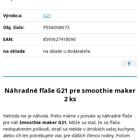
Výrobca:
G21
Obj. čislo:
PEN6008673
EAN:
8595627418090
na sklade
na sklade u dodávateľa
Náhradné fľaše G21 pre smoothie maker
2 ks
Nehoda nie je náhoda. Preto máme v ponuke aj náhradné fľaše
pre náš
Smoothie maker G21.
Môže sa stať, že sa fľaša
nedopatrením poškodí, stratí sa niekde v útrobách vašej kuchyne,
alebo ich len potrebujete viac pre ďalších členov rodiny. Potom