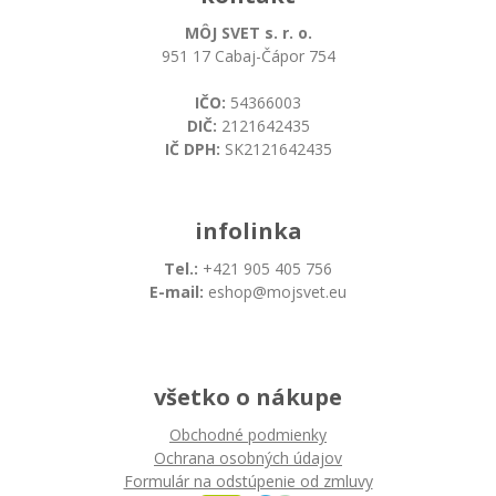
MÔJ SVET s. r. o.
951 17 Cabaj-Čápor 754
IČO:
54366003
DIČ:
2121642435
IČ DPH:
SK2121642435
infolinka
Tel.:
+421 905 405 756
E-mail:
eshop@mojsvet.eu
všetko o nákupe
Obchodné podmienky
Ochrana osobných údajov
Formulár na odstúpenie od zmluvy