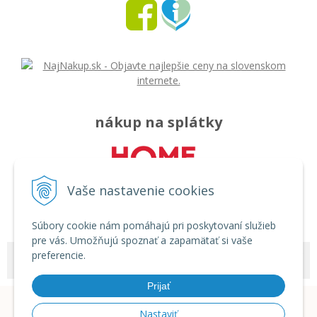
nákup na splátky
Vaše nastavenie cookies
Súbory cookie nám pomáhajú pri poskytovaní služieb
pre vás. Umožňujú spoznať a zapamätať si vaše
preferencie.
© 2026 Môj svet - rozličný tovar •
tvorba eshopu cez UNIobchod
,
webhosting
spoločnosti
WEBYGROUP
Prijať
Nastaviť