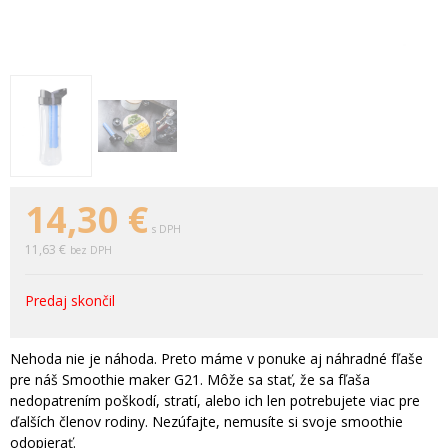
14,30
€
s DPH
11,63 €
bez DPH
Predaj skončil
Nehoda nie je náhoda. Preto máme v ponuke aj náhradné fľaše
pre náš Smoothie maker G21. Môže sa stať, že sa fľaša
nedopatrením poškodí, stratí, alebo ich len potrebujete viac pre
ďalších členov rodiny. Nezúfajte, nemusíte si svoje smoothie
odopierať.