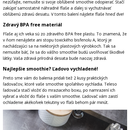
nezúfajte, nemusíte si svoje obľúbené smoothie odopierať. Stačí
zakúpiť samostatné náhradné fľaše a ďalej si vychutnávať
obľúbenú zdravú desiatu. V tomto balení nájdete fľaše hneď dve!
Zdravý BPA free materiál
Fľaše aj ich veka sú zo zdravého BPA free plastu. To znamená, že
v ňom nenájdete ani stopu toxického bisfenolu A, ktorý je
nachádzajúci sa na niektorých plastových výrobkoch. Tak sa
nemusíte báť, že sa do vášho smoothie budú uvoľňovať škodlivé
látky. Vaša zdravá prírodná desiata bude naozaj zdravá.
Najlepšie smoothie? Ľadovo vychladené!
Preto sme vám do balenia pridali tiež 2 kusy praktických
ľadovačov, ktoré vaše smoothie spoľahlivo vychladia. Teleso
ľadovača stačí vložiť do mraziaceho boxu, po namrazení ich
vybrať a vložiť do fľaše s vaším smoothie. Ľadovač vám zaistí
ochladenie akékoľvek tekutiny vo fľaši behom pár minút.