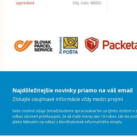
vypredané
Obj. čislo:
88032
Najdôležitejšie novinky priamo na váš email
Získajte zaujímavé informácie vždy medzi prvými
Vaše osobné údaje (email) budeme spracovávať len za týmto účelom v sú
odkaz zároveň prehlasujete, že ak máte menej ako 16 rokov, tak ste p
alebo kliknutím na odkaz z ktoréhokoľvek informačného emailu.