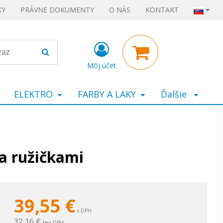
KY
PRÁVNE DOKUMENTY
O NÁS
KONTAKT
Môj účet
ELEKTRO
FARBY A LAKY
Ďalšie
a ružičkami
39,55
€
s DPH
32,16 €
bez DPH