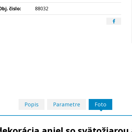
Obj. čislo:
88032
Popis
Parametre
Foto
ekorácia anjel so svätožiarou 