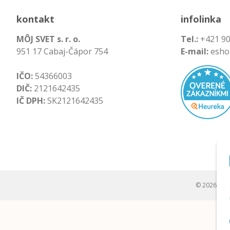
kontakt
infolinka
MÔJ SVET s. r. o.
Tel.:
+421 90
951 17 Cabaj-Čápor 754
E-mail:
esho
IČO:
54366003
DIČ:
2121642435
IČ DPH:
SK2121642435
© 2026 Môj s