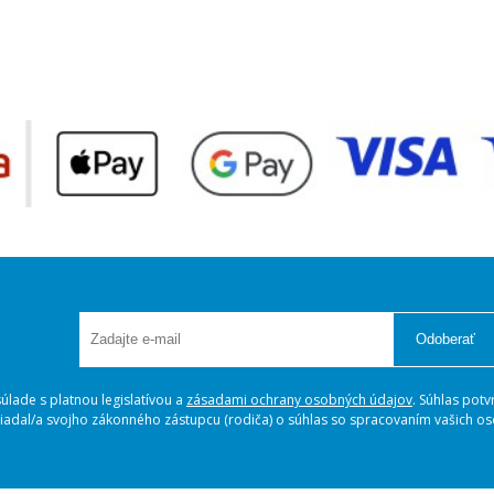
Odoberať
lade s platnou legislatívou a
zásadami ochrany osobných údajov
. Súhlas potv
ožiadal/a svojho zákonného zástupcu (rodiča) o súhlas so spracovaním vašich 