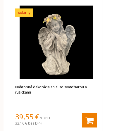
solárny
Náhrobná dekorácia anjel so svätožiarou a
ružičkami
39,55 €
s DPH
32,16 €
bez DPH