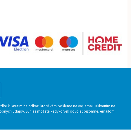
rdíte kliknutím na odkaz, ktorý vám pošleme na váš email. Kliknutím na
osobných údajov. Súhlas môžete kedykoľvek odvolať písomne, emailom