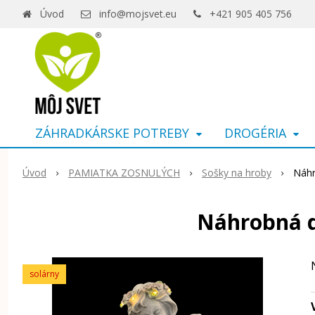
Úvod
info@mojsvet.eu
+421 905 405 756
ZÁHRADKÁRSKE POTREBY
DROGÉRIA
Úvod
PAMIATKA ZOSNULÝCH
Sošky na hroby
Náhr
Náhrobná d
solárny