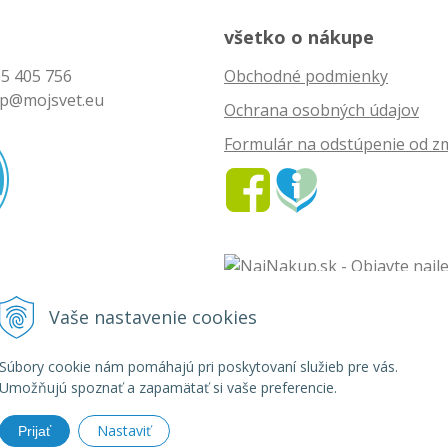
všetko o nákupe
5 405 756
Obchodné podmienky
p@mojsvet.eu
Ochrana osobných údajov
Formulár na odstúpenie od z
Vaše nastavenie cookies
vet - rozličný tovar •
tvorba eshopu cez UNIobchod
,
webhosting
spoločnosti
Súbory cookie nám pomáhajú pri poskytovaní služieb pre vás.
Umožňujú spoznať a zapamätať si vaše preferencie.
Nastaviť
Prijať