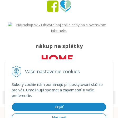
nákup na splátky
Vaše nastavenie cookies
Súbory cookie nám pomáhajú pri poskytovaní služieb
pre vás. Umožňujú spoznať a zapamätať si vaše
preferencie.
© 2026 Môj svet - rozličný tovar •
tvorba eshopu cez UNIobchod
,
webhosting
spoločnosti
WEBYGROUP
Prijať
Nastaviť