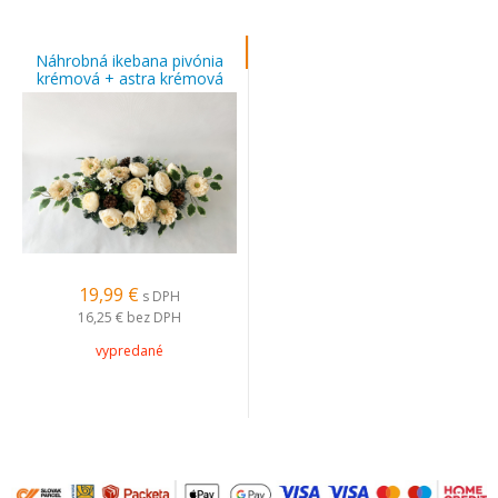
Náhrobná ikebana pivónia
krémová + astra krémová
19,99 €
s DPH
16,25 €
bez DPH
vypredané