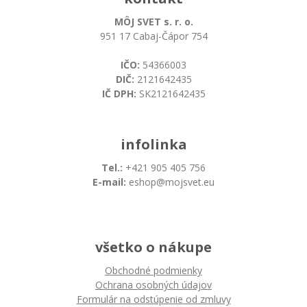
MÔJ SVET s. r. o.
951 17 Cabaj-Čápor 754
IČO:
54366003
DIČ:
2121642435
IČ DPH:
SK2121642435
infolinka
Tel.:
+421 905 405 756
E-mail:
eshop@mojsvet.eu
všetko o nákupe
Obchodné podmienky
Ochrana osobných údajov
Formulár na odstúpenie od zmluvy