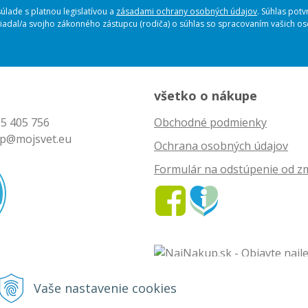
lade s platnou legislatívou a
zásadami ochrany osobných údajov
. Súhlas potv
ožiadal/a svojho zákonného zástupcu (rodiča) o súhlas so spracovaním vašich 
všetko o nákupe
5 405 756
Obchodné podmienky
p@mojsvet.eu
Ochrana osobných údajov
Formulár na odstúpenie od z
Vaše nastavenie cookies