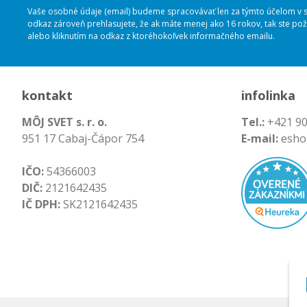
Vaše osobné údaje (email) budeme spracovávať len za týmto účelom v sú
odkaz zároveň prehlasujete, že ak máte menej ako 16 rokov, tak ste p
alebo kliknutím na odkaz z ktoréhokoľvek informačného emailu.
kontakt
infolinka
MÔJ SVET s. r. o.
Tel.:
+421 90
951 17 Cabaj-Čápor 754
E-mail:
esho
IČO:
54366003
DIČ:
2121642435
IČ DPH:
SK2121642435