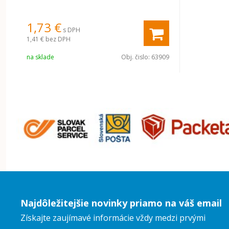
1,73 €
s DPH
1,41 €
bez DPH
na sklade
Obj. čislo:
63909
Najdôležitejšie novinky priamo na váš email
Získajte zaujímavé informácie vždy medzi prvými