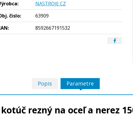
Výrobca:
NASTROJE CZ
Obj. čislo:
63909
EAN:
8592667191532
Popis
Parametre
otúč rezný na oceľ a nerez 150