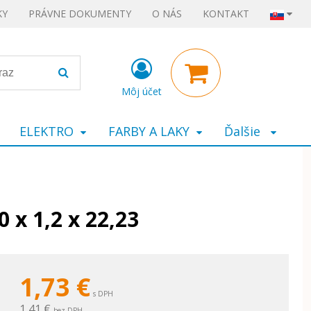
KY
PRÁVNE DOKUMENTY
O NÁS
KONTAKT
Môj účet
ELEKTRO
FARBY A LAKY
Ďalšie
 x 1,2 x 22,23
1,73
€
s DPH
1,41 €
bez DPH