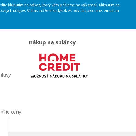
rdíte kliknutím na odkaz, ktorý vám pošleme na váš email. Kliknutím na
osobných údajov. Súhlas môžete kedykoľvek odvolať písomne, emailom
nákup na splátky
mluvy